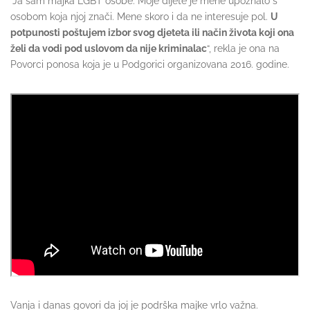
“Ja sam majka LGBT osobe. Moje dijete je mene upoznalo s
osobom koja njoj znači. Mene skoro i da ne interesuje pol.
U
potpunosti poštujem izbor svog djeteta ili način života koji ona
želi da vodi pod uslovom da nije kriminalac
“, rekla je ona na
Povorci ponosa koja je u Podgorici organizovana 2016. godine.
Vanja i danas govori da joj je podrška majke vrlo važna.