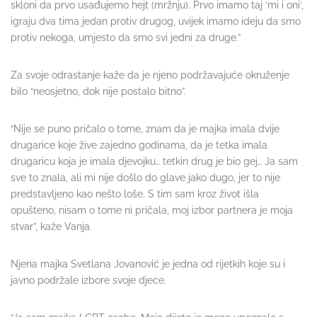
skloni da prvo usađujemo hejt (mržnju). Prvo imamo taj ‘mi i oni’,
igraju dva tima jedan protiv drugog, uvijek imamo ideju da smo
protiv nekoga, umjesto da smo svi jedni za druge.”
Za svoje odrastanje kaže da je njeno podržavajuće okruženje
bilo “neosjetno, dok nije postalo bitno”.
“Nije se puno pričalo o tome, znam da je majka imala dvije
drugarice koje žive zajedno godinama, da je tetka imala
drugaricu koja je imala djevojku… tetkin drug je bio gej… Ja sam
sve to znala, ali mi nije došlo do glave jako dugo, jer to nije
predstavljeno kao nešto loše. S tim sam kroz život išla
opušteno, nisam o tome ni pričala, moj izbor partnera je moja
stvar”, kaže Vanja.
Njena majka Svetlana Jovanović je jedna od rijetkih koje su i
javno podržale izbore svoje djece.