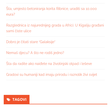
Šta, umjesto betoniranja korita Ribnice, uraditi sa 10.000
eura?
Razglednica iz najurednijeg grada u Africi: U Kigaliju građani
sami čiste ulice
Dobro je čitati stare “Galaksije”
Nemaš djecu? A što ne rodiš jedno?
Šta da radite ako naiđete na životinjski otpad i leševe
Gradovi su humaniji kad imaju prirodu i raznolik živi svijet
TAGOVI