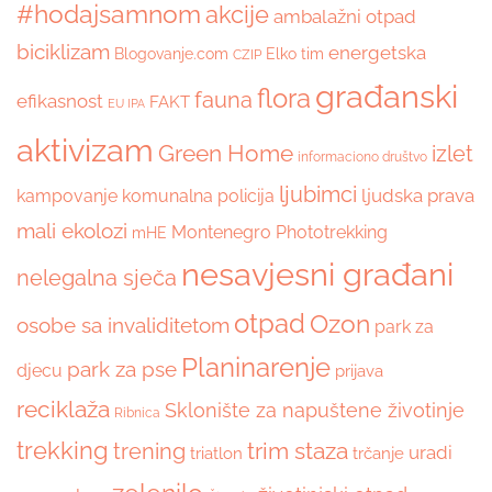
#hodajsamnom
akcije
ambalažni otpad
biciklizam
energetska
Blogovanje.com
Elko tim
CZIP
građanski
flora
fauna
efikasnost
FAKT
EU IPA
aktivizam
Green Home
izlet
informaciono društvo
ljubimci
ljudska prava
kampovanje
komunalna policija
mali ekolozi
Montenegro Phototrekking
mHE
nesavjesni građani
nelegalna sječa
otpad
Ozon
osobe sa invaliditetom
park za
Planinarenje
park za pse
djecu
prijava
reciklaža
Sklonište za napuštene životinje
Ribnica
trekking
trim staza
trening
uradi
triatlon
trčanje