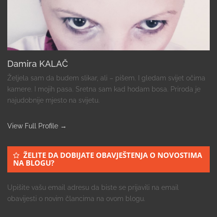
Damira KALAČ
Željela sam da budem slikar, ali – pišem. I gledam svijet očima
kamere. I mojih pasa. Sretna sam kad hodam bosa. Priroda je
najudobnije mjesto na svijetu.
View Full Profile →
ŽELITE DA DOBIJATE OBAVJEŠTENJA O NOVOSTIMA
NA BLOGU?
Upišite vašu email adresu da biste se prijavili na email
obavijesti o novim člancima na ovom blogu.