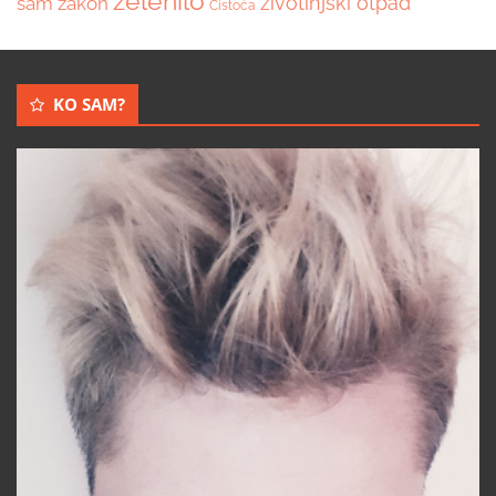
zelenilo
životinjski otpad
sam
zakon
Čistoća
KO SAM?