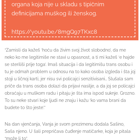
organa koja nije u skladu s tipičnim
definicijama muškog ili ženskog.
https://youtu.be/8mgQ97TKxc8
“Zamisli da kažeš ‘hoću da živim svoj život slobodno’, da me
neko ko me legitimiše ne stavi u opasnost, a ti mi kažeš ‘e hajde
se steriliši prije toga’. Imaš situacija i da legitimišu trans osobu i
tu je odmah problem u odnosu na to kako osoba izgleda i šta joj
stoji u ličnoj karti, jer nisu svi policajci senzitivisani… Slušala sam
priče da trans osoba dolazi da prijavi nasilje, a da joj se policajci
obraćaju u muškom radu i pitaju je šta ima ispod suknje. Grozno.
To su neke stvari koje ljudi ne znaju i kažu ‘ko vama brani da
budete to što jeste’.”
Na dan vjenčanja, Vanja je svom prezimenu dodala Sašino,
Saša njeno. U šali prepričava čuđenje matičarke, koja je pitala
“može li to”.