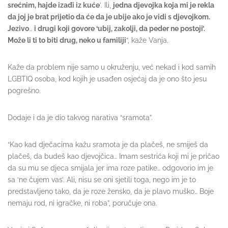
srećnim, hajde izađi iz kuće
’. Ili,
jedna djevojka koja mi je rekla
da joj je brat prijetio da će da je ubije ako je vidi s djevojkom.
Jezivo
…
i drugi koji govore ‘ubij, zakolji, da peder ne postoji’.
Može li ti to biti drug, neko u familiji
“, kaže Vanja.
Kaže da problem nije samo u okruženju, već nekad i kod samih
LGBTIQ osoba, kod kojih je usađen osjećaj da je ono što jesu
pogrešno.
Dodaje i da je dio takvog narativa “sramota”.
“Kao kad dječacima kažu sramota je da plačeš, ne smiješ da
plačeš, da budeš kao djevojčica… Imam sestrića koji mi je pričao
da su mu se djeca smijala jer ima roze patike… odgovorio im je
sa ‘ne čujem vas’. Ali, nisu se oni sjetili toga, nego im je to
predstavljeno tako, da je roze žensko, da je plavo muško… Boje
nemaju rod, ni igračke, ni roba”, poručuje ona.