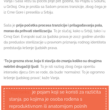
Vanja i Saša vezu su počeli prije pet godina, na Prajdu u Solunu,
u Grčkoj. Ona je prošla sa Sašom proces tranzicije, zbog čega je
iz Crne Gore i preselila u Srbiju.
Saša je
prije početka procesa tranzicije i prilagođavanja pola,
morao da prihvati sterilizaciju
. To je slučaj, kako u Srbiji, tako i u
Crnoj Gori. Evropski sud za ljudska prava je 2017. godine utvrdio
da preduslov sterilizacije u pravnom priznanju rodnog identiteta
predstavlja kršenje ljudskih prava.
“
To je grozna stvar, koja ti stavlja do znanja koliko su drugima
nebitni drugačiji ljudi
. To je isti razlog zbog čega operišu
interseks djecu čim se rode, da bude ‘normalno’. To je ogromno
kršenje ljudskog prava”, kaže Vanja.
“Interseks”
je pojam koji se koristi za različita
stanja, po kojima je osoba rođena s
reproduktivnom ili anatomijom polnih