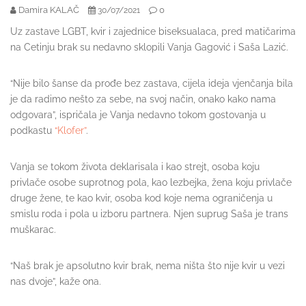
Damira KALAČ
0
30/07/2021
Uz zastave LGBT, kvir i zajednice biseksualaca, pred matičarima
na Cetinju brak su nedavno sklopili Vanja Gagović i Saša Lazić.
“Nije bilo šanse da prođe bez zastava, cijela ideja vjenčanja bila
je da radimo nešto za sebe, na svoj način, onako kako nama
odgovara”, ispričala je Vanja nedavno tokom gostovanja u
podkastu
“Klofer”
.
Vanja se tokom života deklarisala i kao strejt, osoba koju
privlače osobe suprotnog pola, kao lezbejka, žena koju privlače
druge žene, te kao kvir, osoba kod koje nema ograničenja u
smislu roda i pola u izboru partnera. Njen suprug Saša je trans
muškarac.
“Naš brak je apsolutno kvir brak, nema ništa što nije kvir u vezi
nas dvoje”, kaže ona.