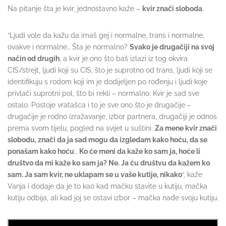
Na pitanje šta je kvir, jednostavno kaže –
kvir znači sloboda
.
“Ljudi vole da kažu da imaš gej i normalne, trans i normalne,
ovakve i normalne… Šta je normalno?
Svako je drugačiji na svoj
način od drugih
, a kvir je ono što baš izlazi iz tog okvira
CIS/strejt, ljudi koji su CIS, što je suprotno od trans, ljudi koji se
identifikuju s rodom koji im je dodijeljen po rođenju i ljudi koje
privlači suprotni pol, što bi rekli – normalno. Kvir je sad sve
ostalo. Postoje vratašca i to je sve ono što je drugačije –
drugačije je rodno izražavanje, izbor partnera, drugačiji je odnos
prema svom tijelu, pogled na svijet u suštini.
Za mene kvir znači
slobodu, znači da ja sad mogu da izgledam kako hoću, da se
ponašam kako hoću
…
Ko će meni da kaže ko sam ja, hoće li
društvo da mi kaže ko sam ja? Ne. Ja ću društvu da kažem ko
sam. Ja sam kvir, ne uklapam se u vaše kutije, nikako
“, kaže
Vanja i dodaje da je to kao kad mačku stavite u kutiju, mačka
kutiju odbija, ali kad joj se ostavi izbor – mačka nađe svoju kutiju.