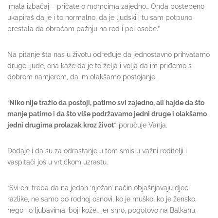
imala izbačaj – pričate o momcima zajedno… Onda postepeno
ukapiraš da je i to normalno, da je ljudski i tu sam potpuno
prestala da obraćam pažnju na rod i pol osobe.”
Na pitanje šta nas u životu određuje da jednostavno prihvatamo
druge ljude, ona kaže da je to želja i volja da im priđemo s
dobrom namjerom, da im olakšamo postojanje.
“
Niko nije tražio da postoji, patimo svi zajedno, ali hajde da što
manje patimo i da što više podržavamo jedni druge i olakšamo
jedni drugima prolazak kroz život
“, poručuje Vanja.
Dodaje i da su za odrastanje u tom smislu važni roditelji i
vaspitači još u vrtićkom uzrastu.
“Svi oni treba da na jedan ‘nježan’ način objašnjavaju djeci
razlike, ne samo po rodnoj osnovi, ko je muško, ko je žensko,
nego i o ljubavima, boji kože… jer smo, pogotovo na Balkanu,