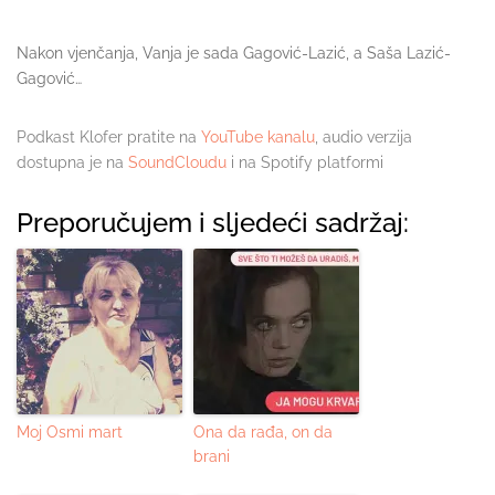
Nakon vjenčanja, Vanja je sada Gagović-Lazić, a Saša Lazić-
Gagović…
Podkast Klofer pratite na
YouTube kanalu
, audio verzija
dostupna je na
SoundCloudu
i na Spotify platformi
Preporučujem i sljedeći sadržaj:
Moj Osmi mart
Ona da rađa, on da
brani