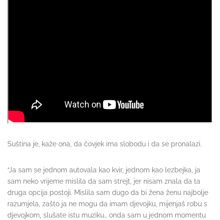
Suština je, kaže ona, da čovjek ima slobodu i da se pronalazi.
“Ja sam se jednom autovala kao kvir, jednom kao lezbejka, ja
sam neko vrijeme mislila da sam strejt, jer nisam znala da ta
druga opcija postoji. Mislila sam dugo da bi žena ženu najbolje
razumjela, zašto ja ne mogu da imam djevojku, mijenjaš robu s
djevojkom, slušate istu muziku… onda sam u jednom momentu