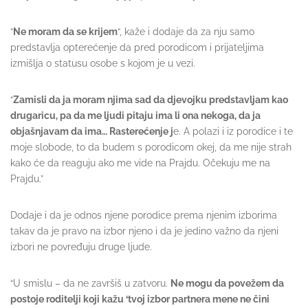
“
Ne moram da se krijem
“, kaže i dodaje da za nju samo
predstavlja opterećenje da pred porodicom i prijateljima
izmišlja o statusu osobe s kojom je u vezi.
“
Zamisli da ja moram njima sad da djevojku predstavljam kao
drugaricu, pa da me ljudi pitaju ima li ona nekoga, da ja
objašnjavam da ima… Rasterećenje j
e. A polazi i iz porodice i te
moje slobode, to da budem s porodicom okej, da me nije strah
kako će da reaguju ako me vide na Prajdu. Očekuju me na
Prajdu.”
Dodaje i da je odnos njene porodice prema njenim izborima
takav da je pravo na izbor njeno i da je jedino važno da njeni
izbori ne povređuju druge ljude.
“U smislu – da ne završiš u zatvoru.
Ne mogu da povežem da
postoje roditelji koji kažu ‘tvoj izbor partnera mene ne čini