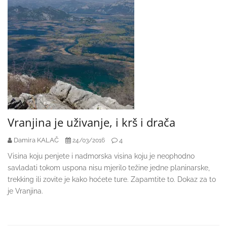
Vranjina je uživanje, i krš i drača
Damira KALAČ
4
24/03/2016
Visina koju penjete i nadmorska visina koju je neophodno
savladati tokom uspona nisu mjerilo težine jedne planinarske,
trekking ili zovite je kako hoćete ture. Zapamtite to. Dokaz za to
je Vranjina.