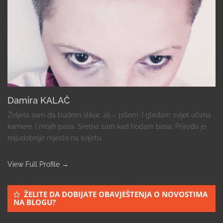
Damira KALAČ
Željela sam da budem slikar, ali – pišem. I gledam svijet očima
kamere. I mojih pasa. Sretna sam kad hodam bosa. Priroda je
najudobnije mjesto na svijetu.
View Full Profile →
ŽELITE DA DOBIJATE OBAVJEŠTENJA O NOVOSTIMA
NA BLOGU?