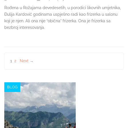
Rođena u Rožajama devedesetih, u porodici likovnih umjetnika,
Đulija Kardović godinama uspješno radi kao frizerka u salonu
koji je njen. Ali ona nije “obična” frizerka. Ona je frizerka sa
bezbroj interesovanja.
Posts
1
2
Next →
navigation
BLOG