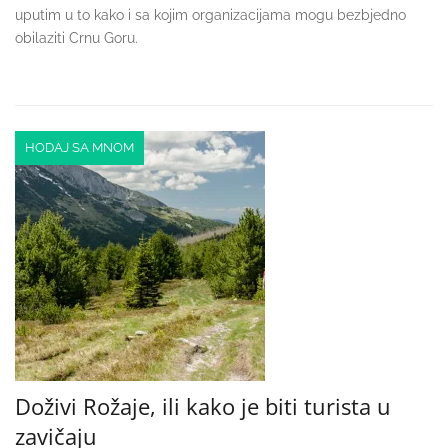
uputim u to kako i sa kojim organizacijama mogu bezbjedno
obilaziti Crnu Goru.
HODAJ SA MNOM
Doživi Rožaje, ili kako je biti turista u
zavičaju