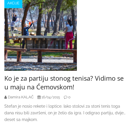
AKCIJE
Ko je za partiju stonog tenisa? Vidimo se
u maju na Ćemovskom!
Damira KALAČ
0
16/04/2015
Stefan je nosio rekete i loptice. Iako stolovi za stoni tenis toga
dana nisu bili završeni, on je želio da igra. I odigrao partiju, dvije…
deset sa majkom.