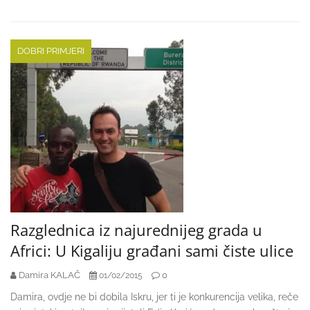
DOBRI PRIMJERI
Razglednica iz najurednijeg grada u
Africi: U Kigaliju građani sami čiste ulice
Damira KALAČ
0
01/02/2015
Damira, ovdje ne bi dobila Iskru, jer ti je konkurencija velika, reče