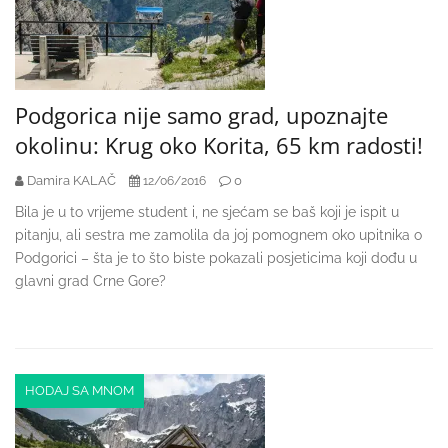
Podgorica nije samo grad, upoznajte
okolinu: Krug oko Korita, 65 km radosti!
Damira KALAČ
0
12/06/2016
Bila je u to vrijeme student i, ne sjećam se baš koji je ispit u
pitanju, ali sestra me zamolila da joj pomognem oko upitnika o
Podgorici – šta je to što biste pokazali posjeticima koji dođu u
glavni grad Crne Gore?
HODAJ SA MNOM