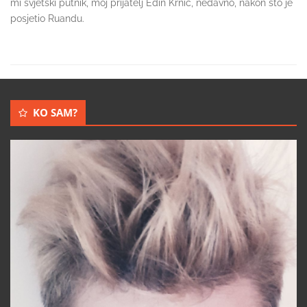
mi svjetski putnik, moj prijatelj Edin Krnić, nedavno, nakon što je
posjetio Ruandu.
KO SAM?