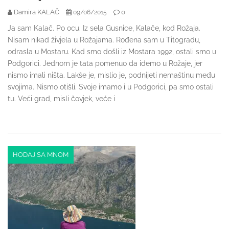
Damira KALAČ
0
09/06/2015
Ja sam Kalač. Po ocu. Iz sela Gusnice, Kalače, kod Rožaja.
Nisam nikad živjela u Rožajama. Rođena sam u Titogradu,
odrasla u Mostaru. Kad smo došli iz Mostara 1992, ostali smo u
Podgorici. Jednom je tata pomenuo da idemo u Rožaje, jer
nismo imali ništa. Lakše je, mislio je, podnijeti nemaštinu među
svojima. Nismo otišli. Svoje imamo i u Podgorici, pa smo ostali
tu. Veći grad, misli čovjek, veće i
HODAJ SA MNOM