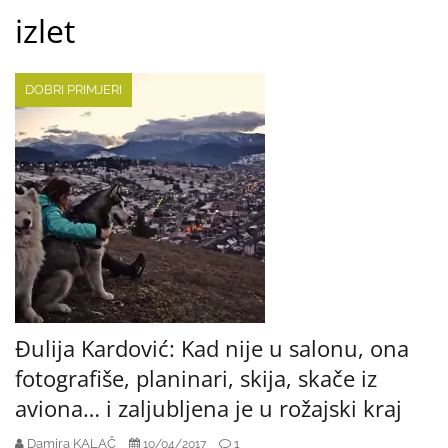
izlet
DOBRI PRIMJERI
Đulija Kardović: Kad nije u salonu, ona
fotografiše, planinari, skija, skače iz
aviona… i zaljubljena je u rožajski kraj
Damira KALAČ
1
10/04/2017