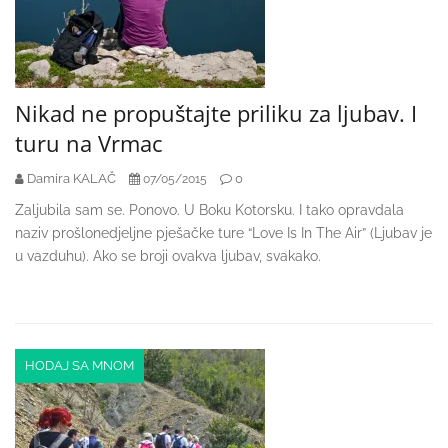
Nikad ne propuštajte priliku za ljubav. I
turu na Vrmac
Damira KALAČ
0
07/05/2015
Zaljubila sam se. Ponovo. U Boku Kotorsku. I tako opravdala
naziv prošlonedjeljne pješačke ture “Love Is In The Air” (Ljubav je
u vazduhu). Ako se broji ovakva ljubav, svakako.
HODAJ SA MNOM