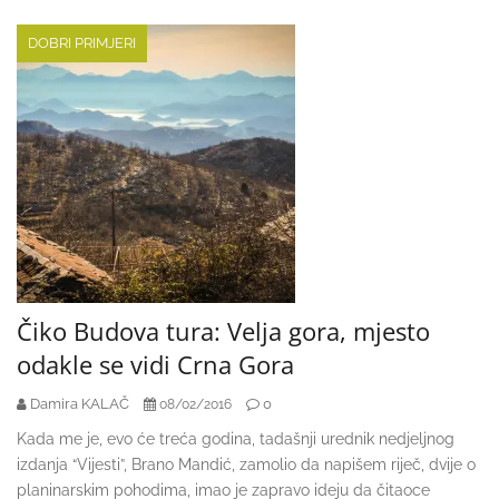
DOBRI PRIMJERI
Čiko Budova tura: Velja gora, mjesto
odakle se vidi Crna Gora
Damira KALAČ
0
08/02/2016
Kada me je, evo će treća godina, tadašnji urednik nedjeljnog
izdanja “Vijesti”, Brano Mandić, zamolio da napišem riječ, dvije o
planinarskim pohodima, imao je zapravo ideju da čitaoce