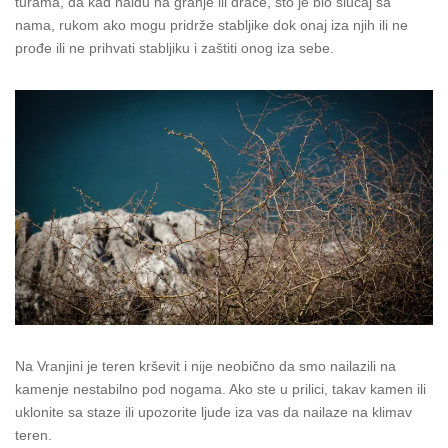
turama, da kad naiđu na granje ili drače, što je bio slučaj sa
nama, rukom ako mogu pridrže stabljike dok onaj iza njih ili ne
prođe ili ne prihvati stabljiku i zaštiti onog iza sebe.
Na Vranjini je teren krševit i nije neobično da smo nailazili na
kamenje nestabilno pod nogama. Ako ste u prilici, takav kamen ili
uklonite sa staze ili upozorite ljude iza vas da nailaze na klimav
teren.