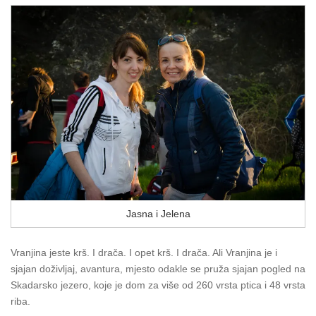
Jasna i Jelena
Vranjina jeste krš. I drača. I opet krš. I drača. Ali Vranjina je i
sjajan doživljaj, avantura, mjesto odakle se pruža sjajan pogled na
Skadarsko jezero, koje je dom za više od 260 vrsta ptica i 48 vrsta
riba.