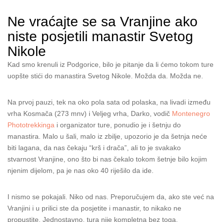
Ne vraćajte se sa Vranjine ako
niste posjetili manastir Svetog
Nikole
Kad smo krenuli iz Podgorice, bilo je pitanje da li ćemo tokom ture
uopšte stići do manastira Svetog Nikole. Možda da. Možda ne.
Na prvoj pauzi, tek na oko pola sata od polaska, na livadi između
vrha Kosmača (273 mnv) i Veljeg vrha, Darko, vodič
Montenegro
Phototrekkinga
i organizator ture, ponudio je i šetnju do
manastira. Malo u šali, malo iz zbilje, upozorio je da šetnja neće
biti lagana, da nas čekaju “krš i drača”, ali to je svakako
stvarnost Vranjine, ono što bi nas čekalo tokom šetnje bilo kojim
njenim dijelom, pa je nas oko 40 riješilo da ide.
I nismo se pokajali. Niko od nas. Preporučujem da, ako ste već na
Vranjini i u prilici ste da posjetite i manastir, to nikako ne
propustite. Jednostavno, tura nije kompletna bez toga.