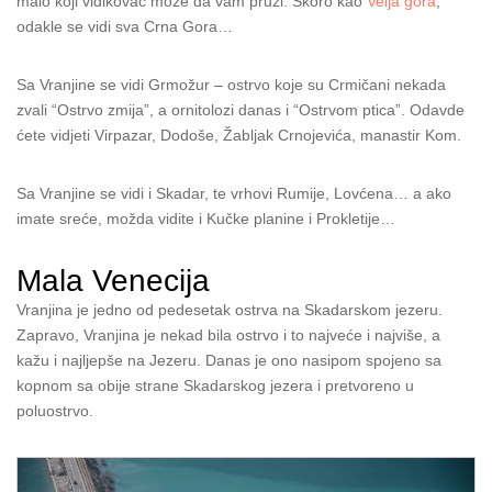
malo koji vidikovac može da vam pruži. Skoro kao
Velja gora
,
odakle se vidi sva Crna Gora…
Sa Vranjine se vidi Grmožur – ostrvo koje su Crmičani nekada
zvali “Ostrvo zmija”, a ornitolozi danas i “Ostrvom ptica”. Odavde
ćete vidjeti Virpazar, Dodoše, Žabljak Crnojevića, manastir Kom.
Sa Vranjine se vidi i Skadar, te vrhovi Rumije, Lovćena… a ako
imate sreće, možda vidite i Kučke planine i Prokletije…
Mala Venecija
Vranjina je jedno od pedesetak ostrva na Skadarskom jezeru.
Zapravo, Vranjina je nekad bila ostrvo i to najveće i najviše, a
kažu i najljepše na Jezeru. Danas je ono nasipom spojeno sa
kopnom sa obije strane Skadarskog jezera i pretvoreno u
poluostrvo.