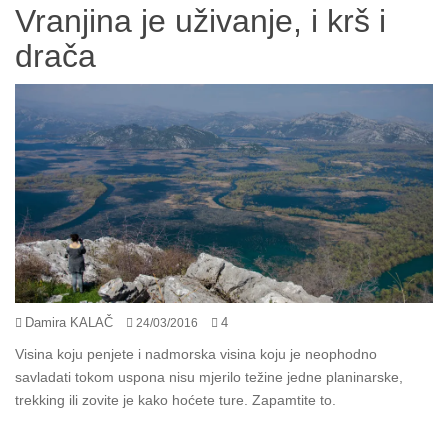
Vranjina je uživanje, i krš i
drača
Damira KALAČ
4
24/03/2016
Visina koju penjete i nadmorska visina koju je neophodno
savladati tokom uspona nisu mjerilo težine jedne planinarske,
trekking ili zovite je kako hoćete ture. Zapamtite to.