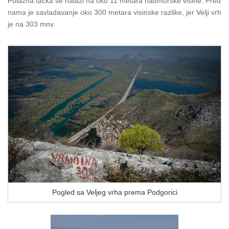
Polazna tačka se nalazi na oko 11 metara nadmorske visine. Pred
nama je savladavanje oko 300 metara visinske razlike, jer Velji vrh
je na 303 mnv.
Pogled sa Veljeg vrha prema Podgorici