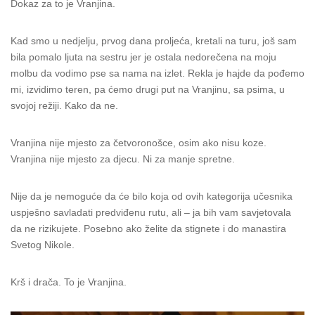
Dokaz za to je Vranjina.
Kad smo u nedjelju, prvog dana proljeća, kretali na turu, još sam
bila pomalo ljuta na sestru jer je ostala nedorečena na moju
molbu da vodimo pse sa nama na izlet. Rekla je hajde da pođemo
mi, izvidimo teren, pa ćemo drugi put na Vranjinu, sa psima, u
svojoj režiji. Kako da ne.
Vranjina nije mjesto za četvoronošce, osim ako nisu koze.
Vranjina nije mjesto za djecu. Ni za manje spretne.
Nije da je nemoguće da će bilo koja od ovih kategorija učesnika
uspješno savladati predviđenu rutu, ali – ja bih vam savjetovala
da ne rizikujete. Posebno ako želite da stignete i do manastira
Svetog Nikole.
Krš i drača. To je Vranjina.