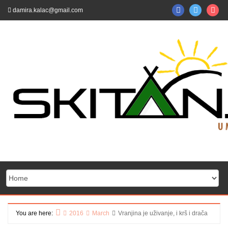
Skip
FB
TW
Ins
damira.kalac@gmail.com
to
content
You are here:
2016
March
Vranjina je uživanje, i krš i drača
Home