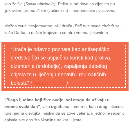
kao žalfija (
Salvia officinalis).
Pelim je od davnina cijenjen po
ljekovitim, aromatičnim (začinskim) i medonosnim svojstvima.
Možda zvuči nevjerovatno, ali i drača
(Paliurus spina christi)
se,
kaže Darko, u našim krajevima smatra veoma ljekovitom.
“Drača je odavno poznata kao antiseptičko
sredstvo što se uspješno koristi kod proliva,
dizenterije (srdobolje), zapaljenja debelog
crijeva te u liječenju nervnih i reumatičnih
bolesti.”
(
Natura Medica
)
“Blago ljudima koji žive ovdje, oni mogu da uživaju u
ovome svaki dan”
, iako izgrebana i umorna, kao i drugi učesnici
ture, jedna djevojka, mislim da se zove Jelena, u jednoj je rečenici
opisala sve ono što Vranjina na kraju jeste.