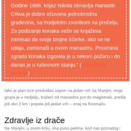
Godine 1886. knjaz Nikola obnavlja manastir.
Crkva je dobro očuvana jednobrodna
građevina, sa trodjelnim zvonikom na pročelju.
Za podizanje konaka veže se knjaževa
zamisao da svoje brojne kćerke, ako se ne
udaju, zamonaši u ovom manastiru. Prostrana
zgrada konaka izgorela je u nekom požaru i do
danas je u ruševnom stanju.”
(
Nacionalni
parkovi
)
Iako je plan ture predviđao uspon na jedan vrh na Vranjini, moja
grupa je u nedjelju, tražeći od manastira put do magistrale, prešla
još oko 2 km i popela još jedan vrh – onaj na Kosmaču.
Zdravlje iz drače
Na Vranjini, u onom kršu, ima puno pelima, kod nas poznatog i