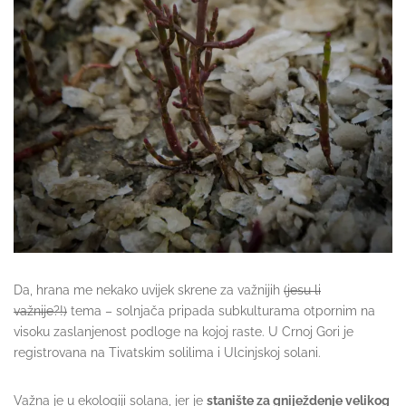
Da, hrana me nekako uvijek skrene za važnijih
(jesu li
važnije?!)
tema – solnjača pripada subkulturama otpornim na
visoku zaslanjenost podloge na kojoj raste. U Crnoj Gori je
registrovana na Tivatskim solilima i Ulcinjskoj solani.
Važna je u ekologiji solana, jer je
stanište za gniježdenje velikog