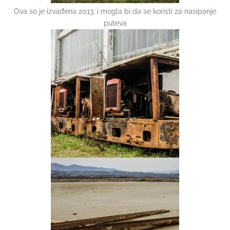
Ova so je izvađena 2013. i mogla bi da se koristi za nasipanje
puteva