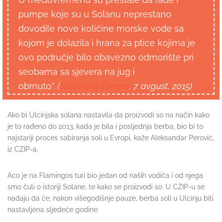
U međuvremenu su prestale da rade i
pumpe koje su u Solanu neprestano
dovodile nove količine morske vode sa
kojom je dolazila i hrana za ptice kojima je
ovo područje bilo obavezno odmorište pri
seobama sa sjevera na jug i
obrnuto”.
(
Slobodna Evropa
, 7. avgust, 2015)
Ako bi Ulcinjska solana nastavila da proizvodi so na način kako
je to rađeno do 2013, kada je bila i posljednja berba, bio bi to
najstariji proces sabiranja soli u Evropi, kaže Aleksandar Perović,
iz CZIP-a.
Aco je na Flamingos turi bio jedan od naših vodiča i od njega
smo čuli o istoriji Solane, te kako se proizvodi so. U CZIP-u se
nadaju da će, nakon višegodišnje pauze, berba soli u Ulcinju biti
nastavljena sljedeće godine.