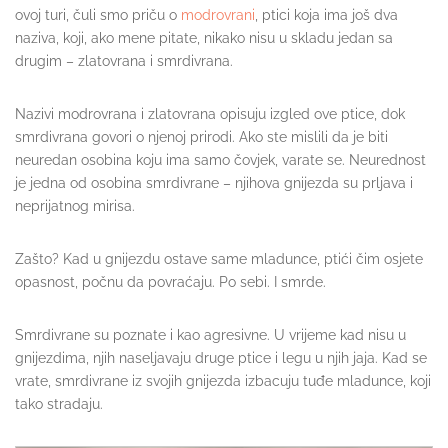
ovoj turi, čuli smo priču o
modrovrani
, ptici koja ima još dva
naziva, koji, ako mene pitate, nikako nisu u skladu jedan sa
drugim – zlatovrana i smrdivrana.
Nazivi modrovrana i zlatovrana opisuju izgled ove ptice, dok
smrdivrana govori o njenoj prirodi. Ako ste mislili da je biti
neuredan osobina koju ima samo čovjek, varate se. Neurednost
je jedna od osobina smrdivrane – njihova gnijezda su prljava i
neprijatnog mirisa.
Zašto? Kad u gnijezdu ostave same mladunce, ptići čim osjete
opasnost, počnu da povraćaju. Po sebi. I smrde.
Smrdivrane su poznate i kao agresivne. U vrijeme kad nisu u
gnijezdima, njih naseljavaju druge ptice i legu u njih jaja. Kad se
vrate, smrdivrane iz svojih gnijezda izbacuju tuđe mladunce, koji
tako stradaju.