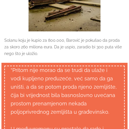
Solanu koju je kupio za 800.000, Barović je pokušao da proda
za skoro 260 miliona eura. Da je uspio, zaradio bi 300 puta više
nego što je uložio.
“Pritom nije morao da se trudi da ulaže i
vodi kupljeno preduzeće, već samo da ga
uništi, a da se potom proda njeno zemljište,
čija bi vrijednost bila basnoslovno uvećana
prostom prenamjenom nekada
poljoprivrednog zemljišta u građevinsko.