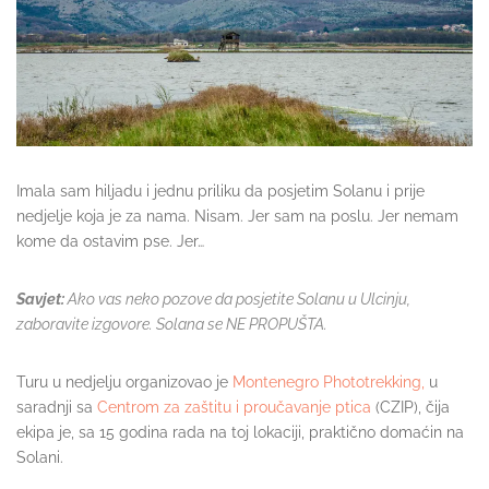
Imala sam hiljadu i jednu priliku da posjetim Solanu i prije
nedjelje koja je za nama. Nisam. Jer sam na poslu. Jer nemam
kome da ostavim pse. Jer…
Savjet:
Ako vas neko pozove da posjetite Solanu u Ulcinju,
zaboravite izgovore. Solana se NE PROPUŠTA.
Turu u nedjelju organizovao je
Montenegro Phototrekking,
u
saradnji sa
Centrom za zaštitu i proučavanje ptica
(CZIP), čija
ekipa je, sa 15 godina rada na toj lokaciji, praktično domaćin na
Solani.