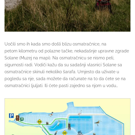
Uočili smo ih kada smo došli blizu osmatračnice, na
petom kilometru od polazne tačke, nekadašnje upravne zgrade
Solane (Muzej na mapi). Na osmatračnicu se nismo peli,
sigurnosti radi. Vodiči kažu da su sadašnji vlasnici Solane sa
osmatračnice skinuli nekoliko šarafa. Umjesto da uživate u
pogledu sa nje, sada možete da računate na to da ćete se na
osmatračnici ljuljati. Ili ćete pasti zajedno sa njom u vodu…