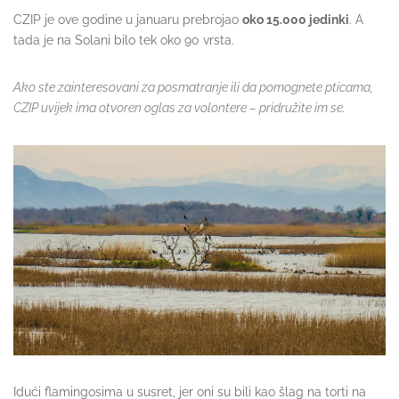
CZIP je ove godine u januaru prebrojao
oko 15.000 jedinki
. A
tada je na Solani bilo tek oko 90 vrsta.
Ako ste zainteresovani za posmatranje ili da pomognete pticama,
CZIP uvijek ima otvoren
oglas za volontere
– pridružite im se.
Idući flamingosima u susret, jer oni su bili kao šlag na torti na