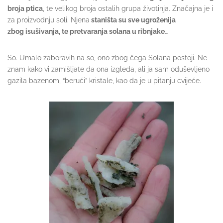
broja ptica
, te velikog broja ostalih grupa životinja. Značajna je i
za proizvodnju soli. Njena
staništa su sve ugroženija
zbog isušivanja, te pretvaranja solana u ribnjake
…
So. Umalo zaboravih na so, ono zbog čega Solana postoji. Ne
znam kako vi zamišljate da ona izgleda, ali ja sam oduševljeno
gazila bazenom, “berući” kristale, kao da je u pitanju cvijeće.