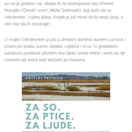
40 mi je godina i ne, nikako ih ne doživljavam kao Ahmed
Nurudin (“Derviš i smrt”, Meša Selimović), koji kaže da su
četrdesete “…ružno doba: čovjek je još mlad da bi imao želja, a
već star da ih ostvaruje”.
U mojim četrdesetim ja još u zimskim danima dunem u prozor i
crtam po staklu sunce, oblake, cvjetiće i srca. I u gradskom
autobusu ponekad uhvatim onu šipku iznad mene i visim sa nje.
Umirem od sreće kad skačem po barama.