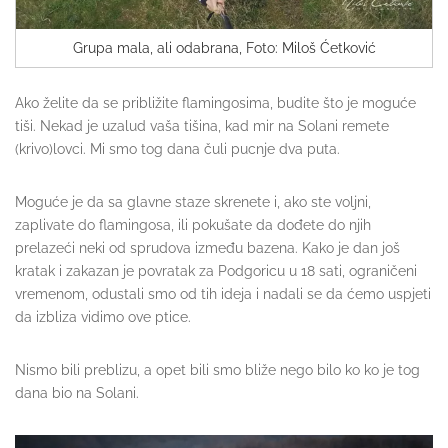
Grupa mala, ali odabrana, Foto: Miloš Ćetković
Ako želite da se približite flamingosima, budite što je moguće
tiši. Nekad je uzalud vaša tišina, kad mir na Solani remete
(krivo)lovci. Mi smo tog dana čuli pucnje dva puta.
Moguće je da sa glavne staze skrenete i, ako ste voljni,
zaplivate do flamingosa, ili pokušate da dođete do njih
prelazeći neki od sprudova između bazena. Kako je dan još
kratak i zakazan je povratak za Podgoricu u 18 sati, ograničeni
vremenom, odustali smo od tih ideja i nadali se da ćemo uspjeti
da izbliza vidimo ove ptice.
Nismo bili preblizu, a opet bili smo bliže nego bilo ko ko je tog
dana bio na Solani.