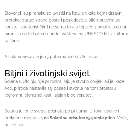
Slovenci su piransku so uvrstili na listu artikala kojim državni
protokol daruje strane goste i posjetioce, a slični suveniri se
koriste i kao turistički. I ne samo to – u toj zemlji smatraju da bi
piranska so trebalo da bude uvrštena na UNESCO listu kulturne
baštine.
A solana Sečovlje je 15 puta manja od Ulcinjske…
Biljni i životinjski svijet
Solana u Ulcinju nije prirodna. Nju je stvorio čovjek, ali je, kaže
Aco, priroda nastavila taj posao i stvorila na tom prostoru
“ogromnu bioraznolikost i sjajan biodiverzitet”.
Solana je, prije svega, poznata po pticama. U toku jesenje i
proljećne migracije,
na Solani su prisutne 254 vrste ptica
. Vrste,
ne jedinke.