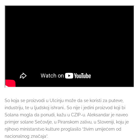
So koja se proizvodi u Ulcinju može da se koristi za puteve,
industriju, te u ljudskoj ishrani… So nije i jedini proizvod koji bi
Solana mogla da ponudi, kažu u CZIP-u. Aleksandar je naveo
primjer solane Sečovlje, u Piranskom zalivu, u Sloveniji, koju je
njihovo ministarstvo kulture proglasilo “živim umijećem od
nacionalnog značaja”.