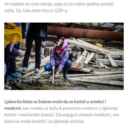
ne naiđete na crnu zemlju, koja će za milion godina postati
nafta. Da, tako kaže Aco iz CZIP-a.
Ljekovito blato sa Solane može da se koristi u estetici i
medicini
, kao maska za kožu ili pomoćno sredstvo u liječenju
kožnih i reumatskih bolesti. Zahvaljujući visokom kvalitetu, ovo
blato se može koristiti i za liječenje artritisa.