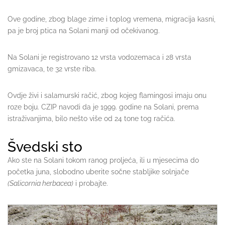
Ove godine, zbog blage zime i toplog vremena, migracija kasni,
pa je broj ptica na Solani manji od očekivanog.
Na Solani je registrovano 12 vrsta vodozemaca i 28 vrsta
gmizavaca, te 32 vrste riba.
Ovdje živi i salamurski račić, zbog kojeg flamingosi imaju onu
roze boju. CZIP navodi da je 1999. godine na Solani, prema
istraživanjima, bilo nešto više od 24 tone tog račića.
Švedski sto
Ako ste na Solani tokom ranog proljeća, ili u mjesecima do
početka juna, slobodno uberite sočne stabljike solnjače
(Salicornia herbacea)
i probajte.