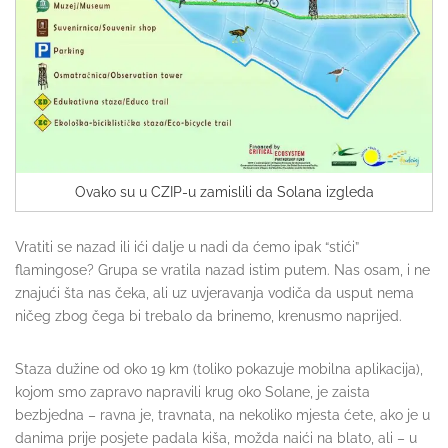
Ovako su u CZIP-u zamislili da Solana izgleda
Vratiti se nazad ili ići dalje u nadi da ćemo ipak “stići”
flamingose? Grupa se vratila nazad istim putem. Nas osam, i ne
znajući šta nas čeka, ali uz uvjeravanja vodiča da usput nema
ničeg zbog čega bi trebalo da brinemo, krenusmo naprijed.
Staza dužine od oko 19 km (toliko pokazuje mobilna aplikacija),
kojom smo zapravo napravili krug oko Solane, je zaista
bezbjedna – ravna je, travnata, na nekoliko mjesta ćete, ako je u
danima prije posjete padala kiša, možda naići na blato, ali – u