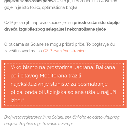
gnijezdi samo osam parova
– što je, u poređenju sa Austrijom,
gdje ih je isto toliko, optimistična brojka.
CZIP je za njih napravio kućice, jer su
prirodno stanište, duplje
drveća, izgubile zbog nelegalne i nekontrolisane sječe
.
O pticama sa Solane se mogu pričati priče. To poglavlje ću
završiti navodima sa
CZIP zvanične stranice
:
“Ako bismo na prostorima Jadrana, Balkana
pa i čitavog Mediterana tražili
najekskluzivnije stanište za posmatranje
ptica, onda bi Ulcinjska solana ušla u najjuži
izbor”.
Broj vrsta registrovanih na Solani, 254, čini oko 50 odsto ukupnog
broja vrsta ptica registrovanih u Evropi.