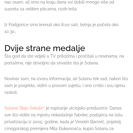
nas osam, ali smo na kraju dana svi dobili mnogo više od
susreta sa velikim pticama, rozih krila.
Iz Podgorice smo krenuli oko 8.00 sati, šetnja je počela oko
10.30…
Dvije strane medalje
Šta god da ste vidjeli u TV prilozima i pročitali u novinama, na
portalima, nije dovoljno da shvatite šta je Solana.
Novinar sam, na izvoru informacija, ali Solanu tek sad, nakon što
sam je posjetila, vidim u pravom svjetlu. I ono crnilo i svu njenu
raskoš.
Solana “Bajo Sekulić”
je najstarije ulcinjsko preduzeće. Danas
sve što vidite na mjestu nekadašnje fabrike, podsjeća na lošu
privatizaciju iz 2005. godine, kada je Veselin Barović, prijatelj
crnogorskog premijera Mila Đukanovića, kupio Solanu za