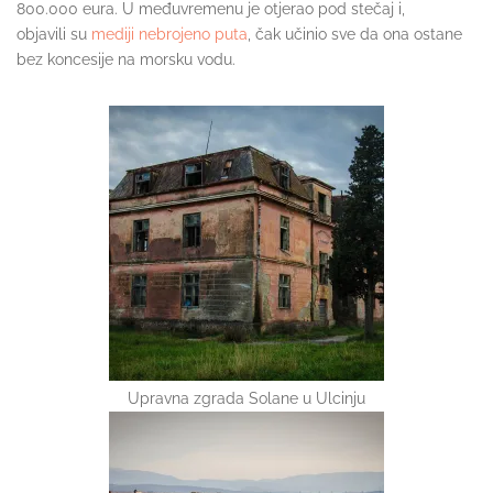
800.000 eura. U međuvremenu je otjerao pod stečaj i,
objavili su
mediji nebrojeno puta
, čak učinio sve da ona ostane
bez koncesije na morsku vodu.
Upravna zgrada Solane u Ulcinju