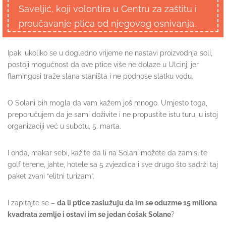
Saveljić, koji volontira u Centru za zaštitu i
proučavanje ptica od njegovog osnivanja.
Ipak, ukoliko se u dogledno vrijeme ne nastavi proizvodnja soli,
postoji mogućnost da ove ptice više ne dolaze u Ulcinj, jer
flamingosi traže slana staništa i ne podnose slatku vodu.
O Solani bih mogla da vam kažem još mnogo. Umjesto toga,
preporučujem da je sami doživite i ne propustite istu turu, u istoj
organizaciji već u subotu, 5. marta.
I onda, makar sebi, kažite da li na Solani možete da zamislite
golf terene, jahte, hotele sa 5 zvjezdica i sve drugo što sadrži taj
paket zvani “elitni turizam”.
I zapitajte se –
da li ptice zaslužuju da im se oduzme 15 miliona
kvadrata zemlje i ostavi im se jedan ćošak Solane
?