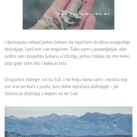
I djetinjasto nekad jedva čekam da ispričam društvu posljednje
doživljaje. I pričam i ne trepćem. Tako sam u ponedjeljak, dan
pošto sam posjetila Solanu u Ulcinju, jedva čekala da me neko
pita gdje sam bila i kako je bilo.
Drugarice, kolege, svi su čuli. I na kraju dana sam i vozaču koji
me vraćao kući s posla, bez daha ispričala doživljaje – jer
Solana je doživljaj o kojem se ne ćuti.