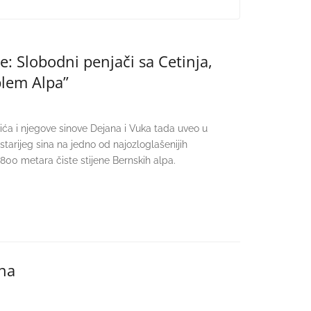
e: Slobodni penjači sa Cetinja,
oblem Alpa”
vića i njegove sinove Dejana i Vuka tada uveo u
starijeg sina na jedno od najozloglašenijih
 1.800 metara čiste stijene Bernskih alpa.
ana