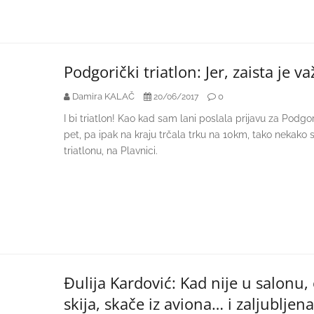
Podgorički triatlon: Jer, zaista je v
Damira KALAČ
0
20/06/2017
I bi triatlon! Kao kad sam lani poslala prijavu za Podgo
pet, pa ipak na kraju trčala trku na 10km, tako nekako
triatlonu, na Plavnici.
Đulija Kardović: Kad nije u salonu, 
skija, skače iz aviona… i zaljubljena