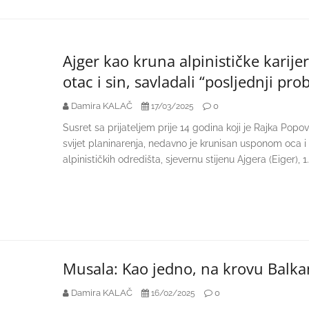
Ajger kao kruna alpinističke karijer
otac i sin, savladali “posljednji pr
Damira KALAČ
0
17/03/2025
Susret sa prijateljem prije 14 godina koji je Rajka Popo
svijet planinarenja, nedavno je krunisan usponom oca i 
alpinističkih odredišta, sjevernu stijenu Ajgera (Eiger),
Musala: Kao jedno, na krovu Balk
Damira KALAČ
0
16/02/2025