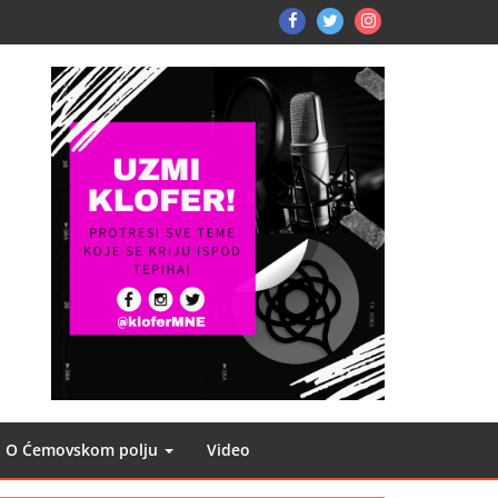
FB
TW
Instagram
O Ćemovskom polju
Video