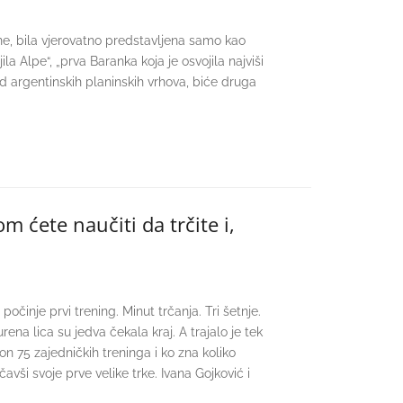
odine, bila vjerovatno predstavljena samo kao
ila Alpe“, „prva Baranka koja je osvojila najviši
od argentinskih planinskih vrhova, biće druga
m ćete naučiti da trčite i,
očinje prvi trening. Minut trčanja. Tri šetnje.
urena lica su jedva čekala kraj. A trajalo je tek
kon 75 zajedničkih treninga i ko zna koliko
avši svoje prve velike trke. Ivana Gojković i