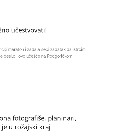
ažno učestvovati!
rički maraton i zadala sebi zadatak da istrčim
 se desilo i ovo učešće na Podgoričkom
ona fotografiše, planinari,
 je u rožajski kraj