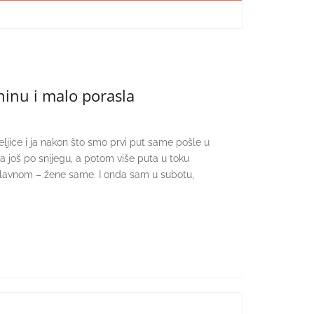
inu i malo porasla
eljice i ja nakon što smo prvi put same pošle u
 pa još po snijegu, a potom više puta u toku
, uglavnom – žene same. I onda sam u subotu,