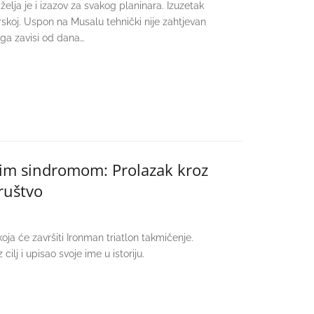
elja je i izazov za svakog planinara. Izuzetak
arskoj. Uspon na Musalu tehnički nije zahtjevan
oga zavisi od dana…
vim sindromom: Prolazak kroz
društvo
a će završiti Ironman triatlon takmičenje.
lj i upisao svoje ime u istoriju.