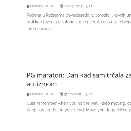
Damira KALAČ
1
10/04/2017
Rođena u Rožajama devedesetih, u porodici likovnih u
radi kao frizerka u salonu koji je njen. Ali ona nije “obič
interesovanja.
PG maraton: Dan kad sam trčala za
autizmom
Damira KALAČ
0
31/10/2016
“Just remember when you hit the wall, keep moving, ca
Keep saying that in your head. Move your legs. Move yo