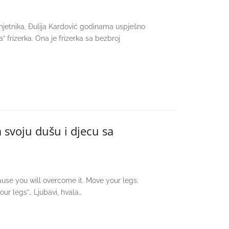
mjetnika, Đulija Kardović godinama uspješno
na” frizerka. Ona je frizerka sa bezbroj
 svoju dušu i djecu sa
use you will overcome it. Move your legs.
ur legs”… Ljubavi, hvala…