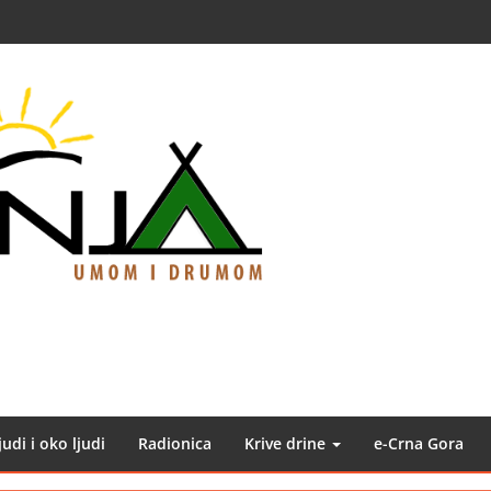
judi i oko ljudi
Radionica
Krive drine
e-Crna Gora