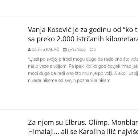
Vanja Kosović je za godinu od “ko t
sa preko 2.000 istrčanih kilometar
Damira KALAČ
2
17/11/2019
“Ljudi po svojoj prirodi mogu dugo da rade ono što vol
malo veze s voljom. Pa ipak, koliko god čovjek imao jak
moći dugo da radi ono što mu nije po volji. A ako i uspije
nikada nikome od svojih poznanika nisam
Za njom su Elbrus, Olimp, Monbl
Himalaji… ali se Karolina Ilić najvi