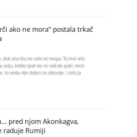
rči ako ne mora” postala trkač
a
e, dok ono što ne vole ne mogu. To ima vrlo
u volju, koliko god da ne voli da gubi, neće
, to onda nije dobro za zdravlje. I zato ja
an… pred njom Akonkagva,
še raduje Rumiji