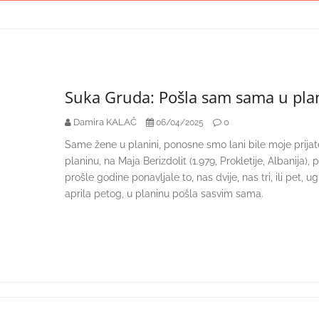
Suka Gruda: Pošla sam sama u plan
Damira KALAČ
0
06/04/2025
Same žene u planini, ponosne smo lani bile moje prijat
planinu, na Maja Berizdolit (1.979, Prokletije, Albanija),
prošle godine ponavljale to, nas dvije, nas tri, ili pet
aprila petog, u planinu pošla sasvim sama.