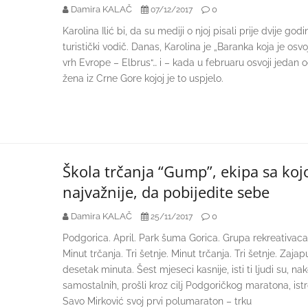
Damira KALAČ
0
07/12/2017
Karolina Ilić bi, da su mediji o njoj pisali prije dvije g
turistički vodič. Danas, Karolina je „Baranka koja je osvoj
vrh Evrope – Elbrus“… i – kada u februaru osvoji jedan 
žena iz Crne Gore kojoj je to uspjelo.
Škola trčanja “Gump”, ekipa sa kojo
najvažnije, da pobijedite sebe
Damira KALAČ
0
25/11/2017
Podgorica. April. Park šuma Gorica. Grupa rekreativaca p
Minut trčanja. Tri šetnje. Minut trčanja. Tri šetnje. Zajap
desetak minuta. Šest mjeseci kasnije, isti ti ljudi su, na
samostalnih, prošli kroz cilj Podgoričkog maratona, istrč
Savo Mirković svoj prvi polumaraton – trku