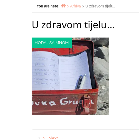
You are here:
Arhiva
U zdravom tijelu…
Home
U zdravom tijelu…
HODAJ SA MNOM
1
2
Next →