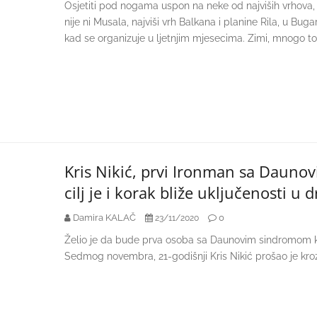
Osjetiti pod nogama uspon na neke od najviših vrhova, ž
nije ni Musala, najviši vrh Balkana i planine Rila, u Bug
kad se organizuje u ljetnjim mjesecima. Zimi, mnogo t
Kris Nikić, prvi Ironman sa Dauno
cilj je i korak bliže uključenosti u 
Damira KALAČ
0
23/11/2020
Želio je da bude prva osoba sa Daunovim sindromom koj
Sedmog novembra, 21-godišnji Kris Nikić prošao je kroz ci