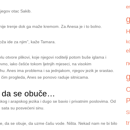
e
njegov otac Sakib.
g
ije trenje dok ga maže kremom. Za Anesa je i to bolno.
k
koža ide za njim”, kaže Tamara.
e
u otvore plikovi, koje njegovi roditelji potom buše iglama i
n
vno, iako češće tokom ljetnjih mjeseci, na visokim
u. Anes ima problema i sa jednjakom, njegov jezik je srastao.
g
, čim progleda, Anes se ponovo raduje sitnicama.
O
i da se obuče…
P
rskog i arapskog jezika i dugo se bavio i privatnim poslovima. Od
 sata su posvećeni sinu.
S
t
e, da se obuje, da uzme čašu vode. Ništa. Nekad nam ne bi bilo