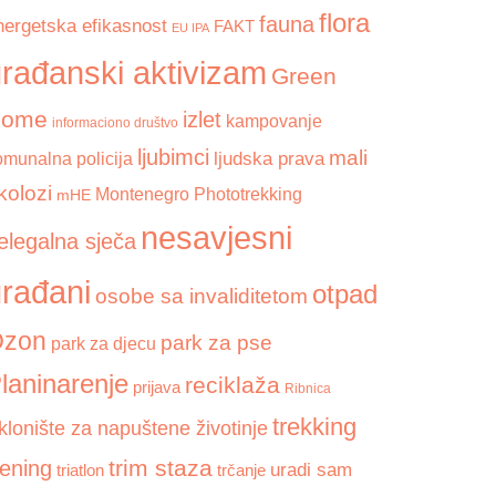
flora
fauna
nergetska efikasnost
FAKT
EU IPA
rađanski aktivizam
Green
Home
izlet
kampovanje
informaciono društvo
ljubimci
mali
ljudska prava
omunalna policija
kolozi
Montenegro Phototrekking
mHE
nesavjesni
elegalna sječa
rađani
otpad
osobe sa invaliditetom
zon
park za pse
park za djecu
laninarenje
reciklaža
prijava
Ribnica
trekking
klonište za napuštene životinje
trim staza
rening
uradi sam
triatlon
trčanje