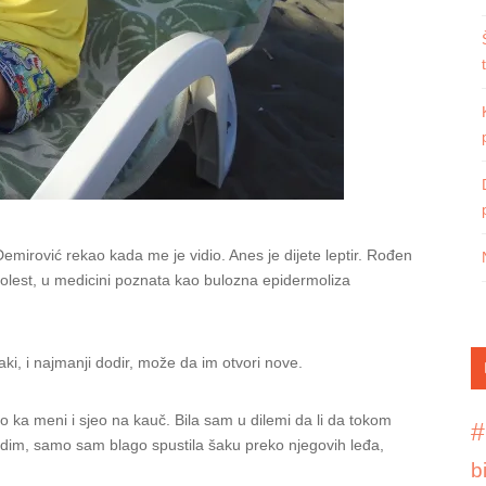
emirović rekao kada me je vidio. Anes je dijete leptir. Rođen
lest, u medicini poznata kao bulozna epidermoliza
aki, i najmanji dodir, može da im otvori nove.
o ka meni i sjeo na kauč. Bila sam u dilemi da li da tokom
#
jedim, samo sam blago spustila šaku preko njegovih leđa,
b