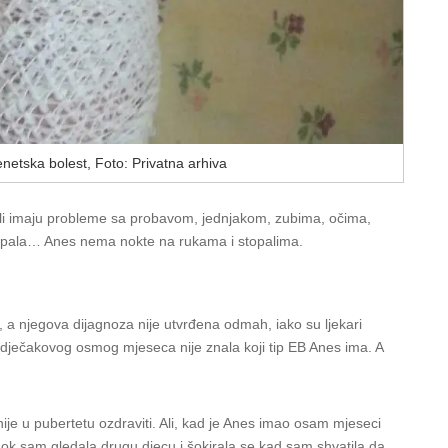
enetska bolest, Foto: Privatna arhiva
eli imaju probleme sa probavom, jednjakom, zubima, očima,
i stopala… Anes nema nokte na rukama i stopalima.
, a njegova dijagnoza nije utvrđena odmah, iako su ljekari
o dječakovog osmog mjeseca nije znala koji tip EB Anes ima. A
ije u pubertetu ozdraviti. Ali, kad je Anes imao osam mjeseci
ok sam gledala drugu djecu i šokirala se kad sam shvatila da