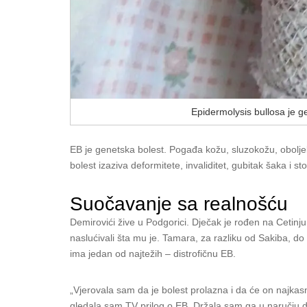
Epidermolysis bullosa je g
EB je genetska bolest. Pogađa kožu, sluzokožu, obolj
bolest izaziva deformitete, invaliditet, gubitak šaka 
Suočavanje sa realnošću
Demirovići žive u Podgorici. Dječak je rođen na Cetinju
naslućivali šta mu je. Tamara, za razliku od Sakiba, d
ima jedan od najtežih – distrofičnu EB.
„Vjerovala sam da je bolest prolazna i da će on najkasn
gledala sam TV prilog o EB. Držala sam ga u naručju d