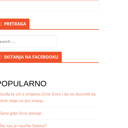
econdary
PRETRAGA
idebar
earch
r:
SKITANJA NA FACEBOOKU
POPULARNO
Đurđa te uči o zmijama Crne Gore i da ne dozvoliš da
strah staje na put znanju
Tamo gdje Srce stanuje
Šta nas je naučila Selena?