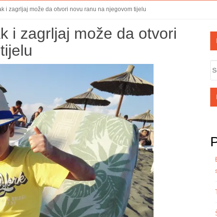
ak i zagrljaj može da otvori novu ranu na njegovom tijelu
k i zagrljaj može da otvori
S
S
ijelu
S
fo