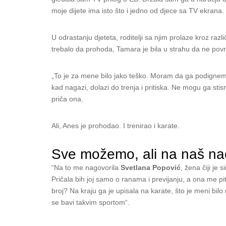
moje dijete ima isto što i jedno od djece sa TV ekrana
U odrastanju djeteta, roditelji sa njim prolaze kroz raz
trebalo da prohoda, Tamara je bila u strahu da ne povri
„To je za mene bilo jako teško. Moram da ga podignem 
kad nagazi, dolazi do trenja i pritiska. Ne mogu ga stis
priča ona.
Ali, Anes je prohodao. I trenirao i karate.
Sve možemo, ali na naš na
“Na to me nagovorila
Svetlana Popović
, žena čiji je 
Pričala bih joj samo o ranama i previjanju, a ona me pit
broj? Na kraju ga je upisala na karate, što je meni bi
se bavi takvim sportom“.