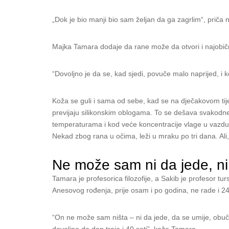
„Dok je bio manji bio sam željan da ga zagrlim“, priča 
Majka Tamara dodaje da rane može da otvori i najobičn
“Dovoljno je da se, kad sjedi, povuče malo naprijed, i 
Koža se guli i sama od sebe, kad se na dječakovom tijel
previjaju silikonskim oblogama. To se dešava svakodne
temperaturama i kod veće koncentracije vlage u vazduh
Nekad zbog rana u očima, leži u mraku po tri dana. Ali
Ne može sam ni da jede, n
Tamara je profesorica filozofije, a Sakib je profesor tu
Anesovog rođenja, prije osam i po godina, ne rade i 24
“On ne može sam ništa – ni da jede, da se umije, obuč