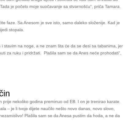
. Tada je počelo moje suočavanje sa stvarnošću“, priča Tamara.
ličite faze. Sa Anesom je sve isto, samo daleko složenije. Kad je
jedi stopala.
i stavim na noge, a ne znam šta će da se desi sa tabanima, jer
nuti za ruku i pridržati. Plašila sam se da Anes neće prohodati“,
čin
sin prije nekoliko godina preminuo od EB. I on je trenirao karate.
ala – je li tvoje dijete naučilo nešto novo danas, novo slovo,
lo nezamislivo! Plašila sam se da Anesa pustim da hoda, a ne da