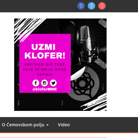
FB
TW
Instagram
O Ćemovskom polju
Video