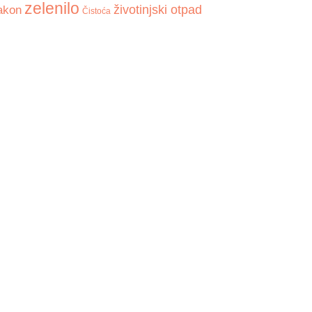
zelenilo
akon
životinjski otpad
Čistoća