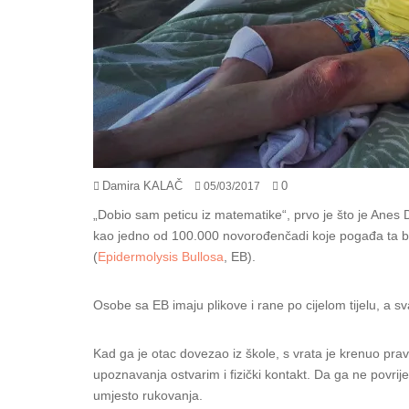
Damira KALAČ
0
05/03/2017
„Dobio sam peticu iz matematike“, prvo je što je Anes D
kao jedno od 100.000 novorođenčadi koje pogađa ta bo
(
Epidermolysis Bullosa
, EB).
Osobe sa EB imaju plikove i rane po cijelom tijelu, a sv
Kad ga je otac dovezao iz škole, s vrata je krenuo prav
upoznavanja ostvarim i fizički kontakt. Da ga ne povri
umjesto rukovanja.