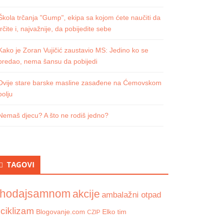
Škola trčanja "Gump", ekipa sa kojom ćete naučiti da
trčite i, najvažnije, da pobijedite sebe
Kako je Zoran Vujičić zaustavio MS: Jedino ko se
predao, nema šansu da pobijedi
Dvije stare barske masline zasađene na Ćemovskom
polju
Nemaš djecu? A što ne rodiš jedno?
TAGOVI
hodajsamnom
akcije
ambalažni otpad
iciklizam
Blogovanje.com
Elko tim
CZIP