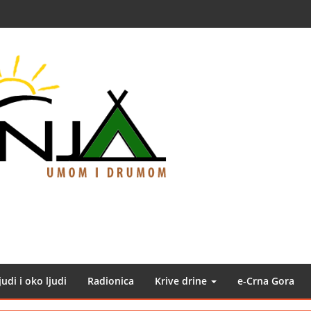
judi i oko ljudi
Radionica
Krive drine
e-Crna Gora