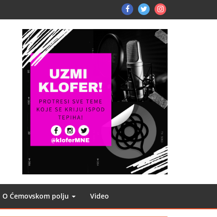
FB
TW
Instagram
O Ćemovskom polju
Video