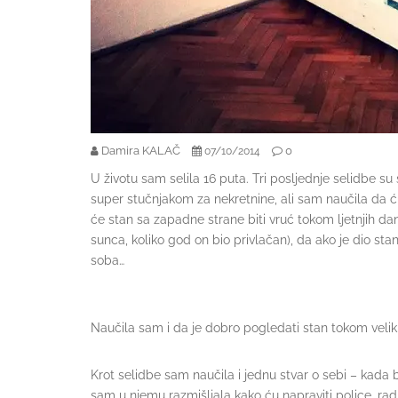
Damira KALAČ
0
07/10/2014
U životu sam selila 16 puta. Tri posljednje selidbe su
super stučnjakom za nekretnine, ali sam naučila da ću
će stan sa zapadne strane biti vruć tokom ljetnjih 
sunca, koliko god on bio privlačan), da ako je dio s
soba…
Naučila sam i da je dobro pogledati stan tokom veliki
Krot selidbe sam naučila i jednu stvar o sebi – kada 
sam u njemu razmišljala kako ću napraviti police, radi