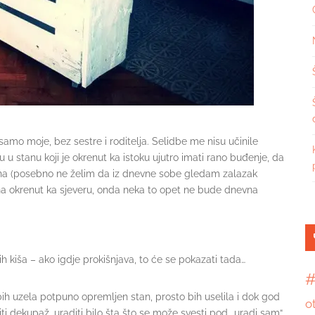
 samo moje, bez sestre i roditelja. Selidbe me nisu učinile
 u stanu koji je okrenut ka istoku ujutro imati rano buđenje, da
dana (posebno ne želim da iz dnevne sobe gledam zalazak
tana okrenut ka sjeveru, onda neka to opet ne bude dnevna
h kiša – ako igdje prokišnjava, to će se pokazati tada…
#
bih uzela potpuno opremljen stan, prosto bih uselila i dok god
o
ti dekupaž, uraditi bilo šta što se može svesti pod „uradi sam“.