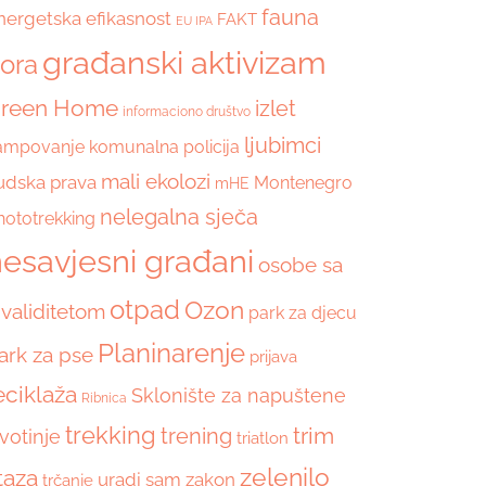
fauna
nergetska efikasnost
FAKT
EU IPA
građanski aktivizam
lora
reen Home
izlet
informaciono društvo
ljubimci
ampovanje
komunalna policija
mali ekolozi
judska prava
Montenegro
mHE
nelegalna sječa
hototrekking
esavjesni građani
osobe sa
otpad
Ozon
nvaliditetom
park za djecu
Planinarenje
ark za pse
prijava
eciklaža
Sklonište za napuštene
Ribnica
trekking
trim
trening
ivotinje
triatlon
zelenilo
taza
uradi sam
zakon
trčanje