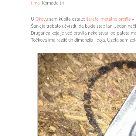
tima
. Komada tri.
U
Okovu
sam kupila ostalo:
šarafe
,
metalne profile
– 
Šank je trebalo učvrstiti da bude stabilan. Jedan način 
Drugarica koja je već pravila neke stvari od paleta
Točkova ima različitih dimenzija i boja. Uzela sam ze