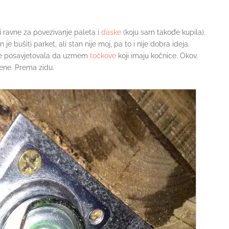
i ravne za povezivanje paleta i
daske
(koju sam takođe kupila).
je bušiti parket, ali stan nije moj, pa to i nije dobra ideja.
 me posavjetovala da uzmem
točkove
koji imaju kočnice. Okov.
lene. Prema zidu.