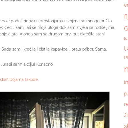
e
f
e boje poput zidova u prostorijama u kojima se mnogo pušilo,
G
ek krečili sami, ali se moja uloga dok sam živjela sa roditeljima,
ranje alata. A onda sam sa drugom prvi put okrečila stan!
k
l
ada sam i krečila i čistila kapavice. I prala pribor. Sama.
P
a „uradi sam“ akciju! Konačno.
n
oprskan bojama takođe.
i
p
r
ž
s