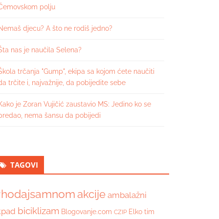
Ćemovskom polju
Nemaš djecu? A što ne rodiš jedno?
Šta nas je naučila Selena?
Škola trčanja "Gump", ekipa sa kojom ćete naučiti
da trčite i, najvažnije, da pobijedite sebe
Kako je Zoran Vujičić zaustavio MS: Jedino ko se
predao, nema šansu da pobijedi
TAGOVI
hodajsamnom
akcije
ambalažni
biciklizam
tpad
Blogovanje.com
Elko tim
CZIP