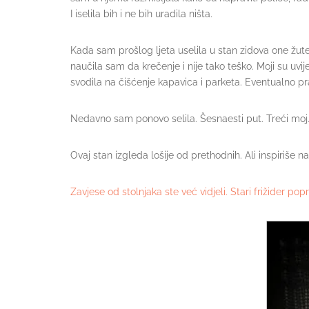
I iselila bih i ne bih uradila ništa.
Kada sam prošlog ljeta uselila u stan zidova one žut
naučila sam da krečenje i nije tako teško. Moji su uvij
svodila na čišćenje kapavica i parketa. Eventualno p
Nedavno sam ponovo selila. Šesnaesti put. Treći moj. S
Ovaj stan izgleda lošije od prethodnih. Ali inspiriše n
Zavjese od stolnjaka ste već vidjeli. Stari frižider p