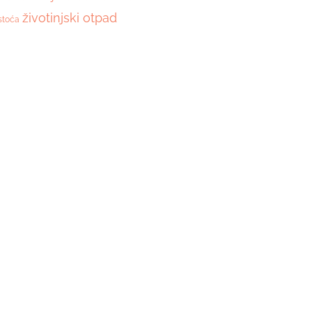
životinjski otpad
stoća