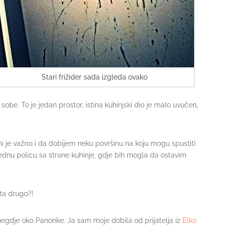
Stari frižider sada izgleda ovako
 sobe. To je jedan prostor, istina kuhinjski dio je malo uvučen,
mi je važno i da dobijem neku površinu na koju mogu spustiti
r jednu policu sa strane kuhinje, gdje bih mogla da ostavim
šta drugo?!
egdje oko Panonke. Ja sam moje dobila od prijatelja iz
Elko