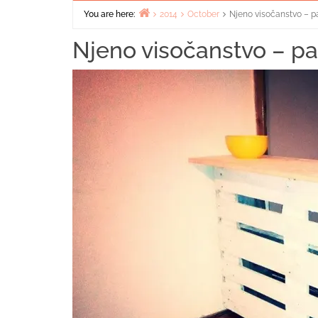
You are here:
2014
October
Njeno visočanstvo – pa
Home
Njeno visočanstvo – pa