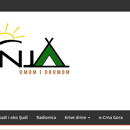
judi i oko ljudi
Radionica
Krive drine
e-Crna Gora