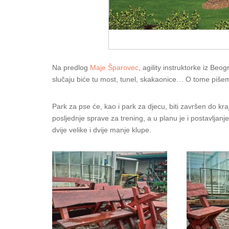
Na predlog
Maje Šparovec
, agility instruktorke iz Be
slučaju biće tu most, tunel, skakaonice… O tome pišem
Park za pse će, kao i park za djecu, biti završen do kra
posljednje sprave za trening, a u planu je i postavljanje 
dvije velike i dvije manje klupe.