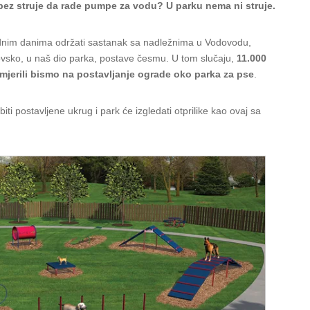
bez struje da rade pumpe za vodu? U parku nema ni struje.
rednim danima održati sastanak sa nadležnima u Vodovodu,
movsko, u naš dio parka, postave česmu. U tom slučaju,
11.000
mjerili bismo na postavljanje ograde oko parka za pse
.
iti postavljene ukrug i park će izgledati otprilike kao ovaj sa