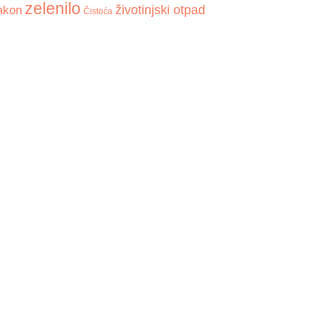
zelenilo
akon
životinjski otpad
Čistoća