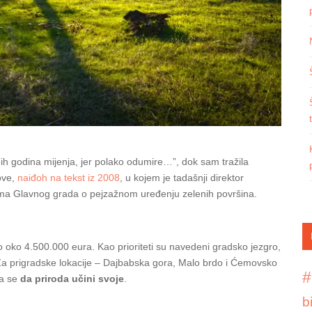
nih godina mijenja, jer polako odumire…”, dok sam tražila
ove,
naiđoh na tekst iz 2008
, u kojem je tadašnji direktor
ma Glavnog grada o pejzažnom uređenju zelenih površina.
 oko 4.500.000 eura. Kao prioriteti su navedeni gradsko jezgro,
o. Za prigradske lokacije – Dajbabska gora, Malo brdo i Ćemovsko
#
ka se
da priroda učini svoje
.
b