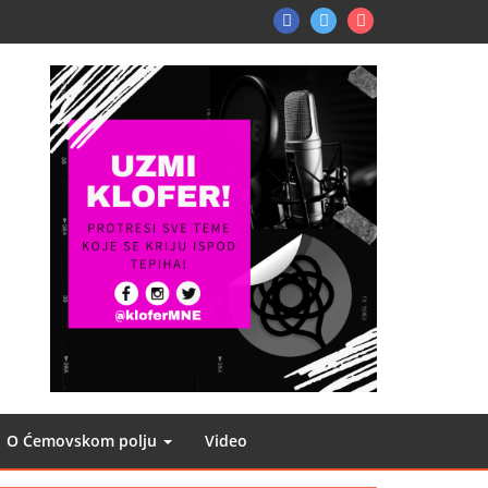
FB
TW
Instagram
O Ćemovskom polju
Video