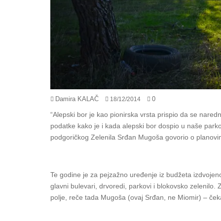
Damira KALAČ
0
18/12/2014
“Alepski bor je kao pionirska vrsta prispio da se nared
podatke kako je i kada alepski bor dospio u naše park
podgoričkog Zelenila Srđan Mugoša govorio o planovi
Te godine je za pejzažno uređenje iz budžeta izdvojeno
glavni bulevari, drvoredi, parkovi i blokovsko zelenil
polje, reče tada Mugoša (ovaj Srđan, ne Miomir) – če