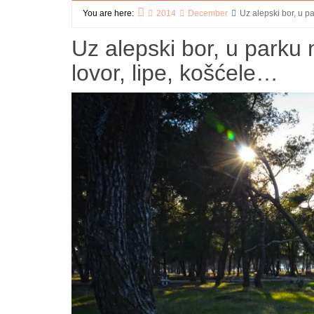
You are here:
2014
December
Uz alepski bor, u p
Home
Uz alepski bor, u parku
lovor, lipe, košćele…