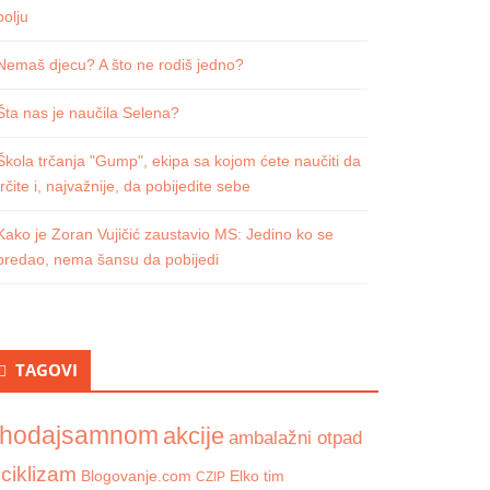
polju
Nemaš djecu? A što ne rodiš jedno?
Šta nas je naučila Selena?
Škola trčanja "Gump", ekipa sa kojom ćete naučiti da
trčite i, najvažnije, da pobijedite sebe
Kako je Zoran Vujičić zaustavio MS: Jedino ko se
predao, nema šansu da pobijedi
TAGOVI
hodajsamnom
akcije
ambalažni otpad
iciklizam
Blogovanje.com
Elko tim
CZIP