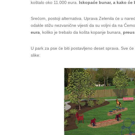
koštalo oko 11.000 eura.
Iskopaće bunar, a kako će 
Srećom, postoji alternativa. Uprava Zelenila će u na
odakle stižu nezvanične vijesti da su voljni da na Će
eura
, koliko je trebalo da košta kopanje bunara,
preus
U park za pse će biti postavljeno deset sprava. Sve će b
slike: