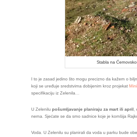
Stabla na Ćemovskom
I to je zasad jedino što mogu precizno da kažem o bi
koji se uređuje sredstvima dobijenim kroz projekat
Mini
specifikaciju iz Zelenila…
U Zelenilu
pošumljavanje planiraju za mart ili april
,
nema. Sjećate se da smo sadnice koje je komšija Rajko
Voda. U Zelenilu su planirali da voda u parku bude obe