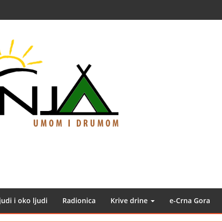
judi i oko ljudi
Radionica
Krive drine
e-Crna Gora