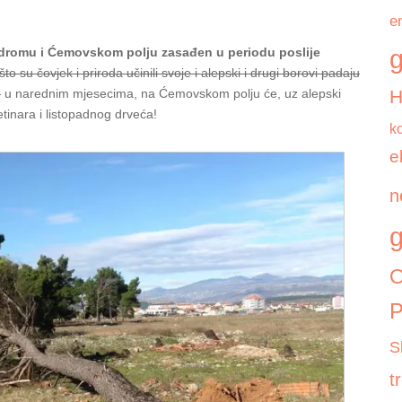
e
g
rodromu i Ćemovskom polju zasađen u periodu poslije
što su čovjek i priroda učinili svoje i alepski i drugi borovi padaju
,
u narednim mjesecima, na Ćemovskom polju će, uz alepski
četinara i listopadnog drveća!
k
e
n
g
O
P
S
t