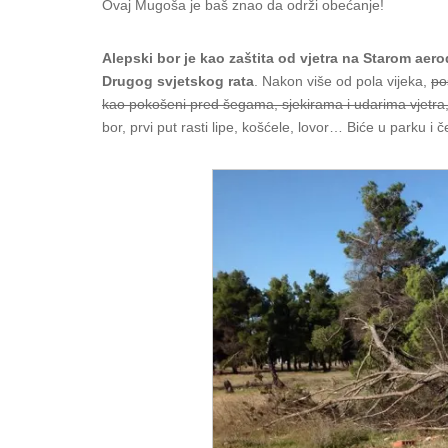
Ovaj Mugoša je baš znao da održi obećanje!
Alepski bor je kao zaštita od vjetra na Starom ae
Drugog svjetskog rata
. Nakon više od pola vijeka,
po
kao pokošeni pred šegama, sjekirama i udarima vjetra
bor, prvi put rasti lipe, košćele, lovor… Biće u parku i 