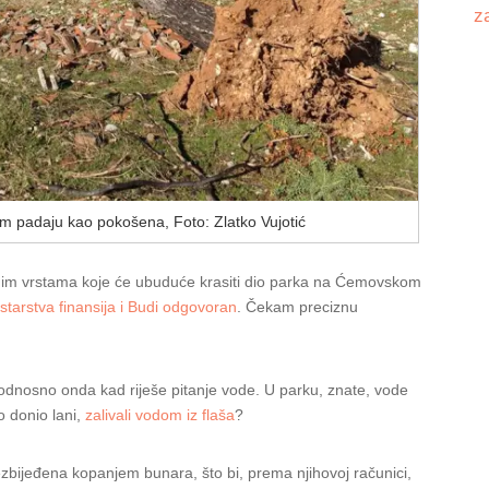
z
 padaju kao pokošena, Foto: Zlatko Vujotić
ljnim vrstama koje će ubuduće krasiti dio parka na Ćemovskom
starstva finansija i Budi odgovoran
. Čekam preciznu
 odnosno onda kad riješe pitanje vode. U parku, znate, vode
 donio lani,
zalivali vodom iz flaša
?
zbijeđena kopanjem bunara, što bi, prema njihovoj računici,