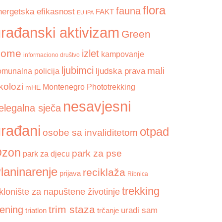
flora
fauna
nergetska efikasnost
FAKT
EU IPA
rađanski aktivizam
Green
Home
izlet
kampovanje
informaciono društvo
ljubimci
mali
ljudska prava
omunalna policija
kolozi
Montenegro Phototrekking
mHE
nesavjesni
elegalna sječa
rađani
otpad
osobe sa invaliditetom
zon
park za pse
park za djecu
laninarenje
reciklaža
prijava
Ribnica
trekking
klonište za napuštene životinje
trim staza
rening
uradi sam
triatlon
trčanje