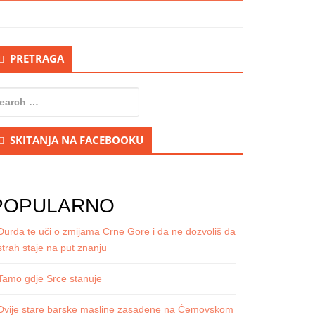
econdary
PRETRAGA
idebar
earch
r:
SKITANJA NA FACEBOOKU
POPULARNO
Đurđa te uči o zmijama Crne Gore i da ne dozvoliš da
strah staje na put znanju
Tamo gdje Srce stanuje
Dvije stare barske masline zasađene na Ćemovskom