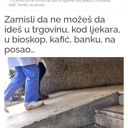
Zamisli da ne možeš da ideš u trgovinu, kod ljekara, u bioskop,
Home
kafić, banku, na posao…
Zamisli da ne možeš da
ideš u trgovinu, kod ljekara,
u bioskop, kafić, banku, na
posao…