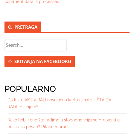
comment data is processed
.
Secondary
PRETRAGA
Sidebar
Search
for:
SKITANJA NA FACEBOOKU
POPULARNO
Da li ste AKTIVIRALI novu ličnu kartu i znate li ŠTA DA
RADITE s njom?
Kako hobi i ono što radimo u slobodno vrijeme pretvoriti u
priliku za posao? Pitajte mame!