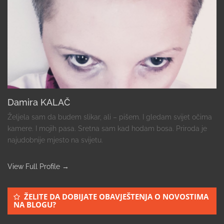
Damira KALAČ
Željela sam da budem slikar, ali – pišem. I gledam svijet očima
kamere. I mojih pasa. Sretna sam kad hodam bosa. Priroda je
najudobnije mjesto na svijetu.
View Full Profile →
ŽELITE DA DOBIJATE OBAVJEŠTENJA O NOVOSTIMA
NA BLOGU?