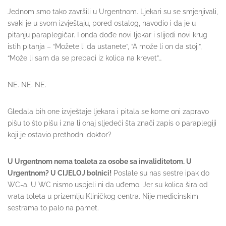
Jednom smo tako završili u Urgentnom. Ljekari su se smjenjivali,
svaki je u svom izvještaju, pored ostalog, navodio i da je u
pitanju paraplegičar. I onda dođe novi ljekar i slijedi novi krug
istih pitanja – “Možete li da ustanete”, “A može li on da stoji”,
“Može li sam da se prebaci iz kolica na krevet”…
NE. NE. NE.
Gledala bih one izvještaje ljekara i pitala se kome oni zapravo
pišu to što pišu i zna li onaj sljedeći šta znači zapis o paraplegiji
koji je ostavio prethodni doktor?
U Urgentnom nema toaleta za osobe sa invaliditetom. U
Urgentnom? U CIJELOJ bolnici!
Poslale su nas sestre ipak do
WC-a. U WC nismo uspjeli ni da uđemo. Jer su kolica šira od
vrata toleta u prizemlju Kliničkog centra. Nije medicinskim
sestrama to palo na pamet.