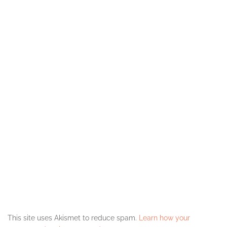
w
)
This site uses Akismet to reduce spam.
Learn how your