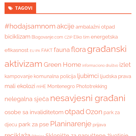
TAGOVI
#hodajsamnom
akcije
ambalažni otpad
biciklizam
energetska
Blogovanje.com
Elko tim
CZIP
građanski
flora
fauna
efikasnost
FAKT
EU IPA
aktivizam
Green Home
izlet
informaciono društvo
ljubimci
ljudska prava
kampovanje
komunalna policija
mali ekolozi
Montenegro Phototrekking
mHE
nesavjesni građani
nelegalna sječa
otpad
Ozon
osobe sa invaliditetom
park za
Planinarenje
park za pse
djecu
prijava
reciklaža
Sklonište za napuštene životinje