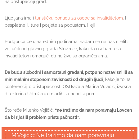
najpristupačniji grad.
Ljubljana ima i
turističku ponudu za osobe sa invaliditetom
. I
besplatne ili ture i posjete sa popustom. Hej!
Podgorica će u narednim godinama, nadam se ne baš cijelih
20, učiti od glavnog grada Slovenije, kako da osobama sa
invaliditetom omogući da ne žive sa ograničenjima.
Da budu slobodni i samostalni građani, potpuno nezavisni ili sa
minimalnim stepenom zavisnosti od drugih ljudi
, kako je to na
konferenciji o pristupačnosti OSI kazala Marina Vujačić, izvršna
direktorica Udruženja mladih sa hendikepom.
Što reče Milenko Vojičić,
“ne tražimo da nam poravnaju Lovćen
da bi riješili problem pristupačnosti”
.
M.Vojicic: Ne trazimo da nam poravnaju