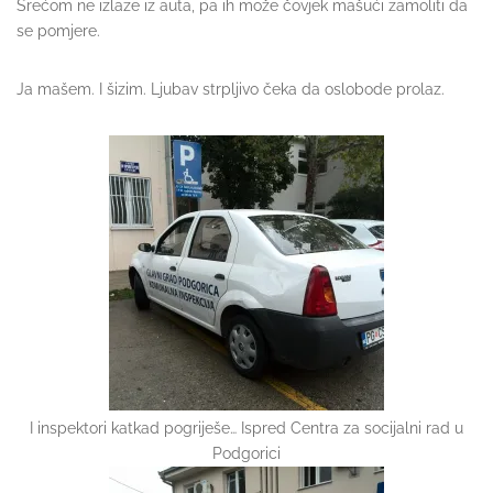
Srećom ne izlaze iz auta, pa ih može čovjek mašući zamoliti da
se pomjere.
Ja mašem. I šizim. Ljubav strpljivo čeka da oslobode prolaz.
I inspektori katkad pogriješe… Ispred Centra za socijalni rad u
Podgorici