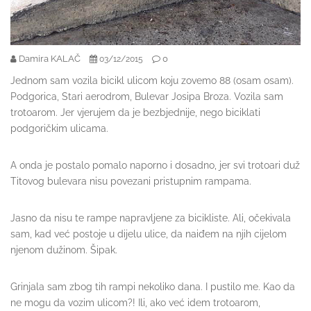
Damira KALAČ
0
03/12/2015
Jednom sam vozila bicikl ulicom koju zovemo 88 (osam osam).
Podgorica, Stari aerodrom, Bulevar Josipa Broza. Vozila sam
trotoarom. Jer vjerujem da je bezbjednije, nego biciklati
podgoričkim ulicama.
A onda je postalo pomalo naporno i dosadno, jer svi trotoari duž
Titovog bulevara nisu povezani pristupnim rampama.
Jasno da nisu te rampe napravljene za bicikliste. Ali, očekivala
sam, kad već postoje u dijelu ulice, da naiđem na njih cijelom
njenom dužinom. Šipak.
Grinjala sam zbog tih rampi nekoliko dana. I pustilo me. Kao da
ne mogu da vozim ulicom?! Ili, ako već idem trotoarom,