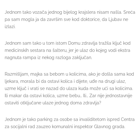
Jednom tako vozača jednog bijelog krajslera nisam našla. Sreća
pa sam mogla ja da završim sve kod doktorice, da Ljubav ne
izlazi.
Jednom sam tako u tom istom Domu zdravlja tražila ključ kod
medicinskih sestara na šalteru, jer je ulaz do kojeg vodi ekstra
nagnuta rampa iz nekog razloga zaključan.
Razmišljam, majka sa bebom u kolicima, ako je došla sama kod
ljekara, morala bi da ostavi kolica i dijete, uđe na drugi ulaz,
uzme ključ i vrati se nazad do ulaza kuda može ući sa kolicima.
Ili makar da ostavi kolica, uzme bebu… Ili… Zar nije jednostavnije
ostaviti otključane ulaze jednog doma zdravlja?
Jednom je tako parking za osobe sa invaliditetom ispred Centra
za socijalni rad zauzeo komunalni inspektor Glavnog grada.