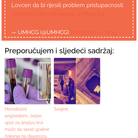
Lovcen da bi rijesili problem pristupacnosti
@UMHCG
#Konferencija
@PRcentar
— UMHCG (@UMHCG)
December 1, 2015
Preporučujem i sljedeći sadržaj:
Hereditarni
Savjest
angioedem: Jedan
uput za analizu krvi
može da skrati godine
čekanja na dijagnozu