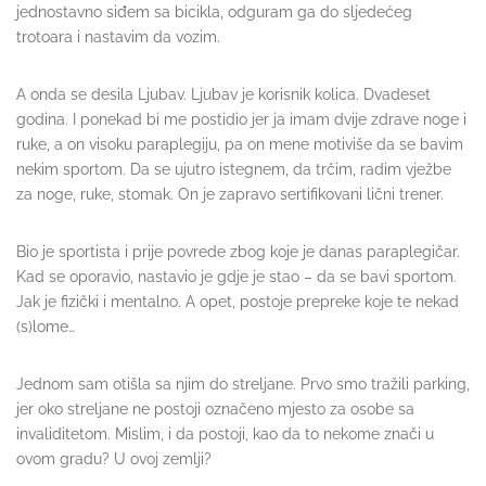
jednostavno siđem sa bicikla, odguram ga do sljedećeg
trotoara i nastavim da vozim.
A onda se desila Ljubav. Ljubav je korisnik kolica. Dvadeset
godina. I ponekad bi me postidio jer ja imam dvije zdrave noge i
ruke, a on visoku paraplegiju, pa on mene motiviše da se bavim
nekim sportom. Da se ujutro istegnem, da trčim, radim vježbe
za noge, ruke, stomak. On je zapravo sertifikovani lični trener.
Bio je sportista i prije povrede zbog koje je danas paraplegičar.
Kad se oporavio, nastavio je gdje je stao – da se bavi sportom.
Jak je fizički i mentalno. A opet, postoje prepreke koje te nekad
(s)lome…
Jednom sam otišla sa njim do streljane. Prvo smo tražili parking,
jer oko streljane ne postoji označeno mjesto za osobe sa
invaliditetom. Mislim, i da postoji, kao da to nekome znači u
ovom gradu? U ovoj zemlji?