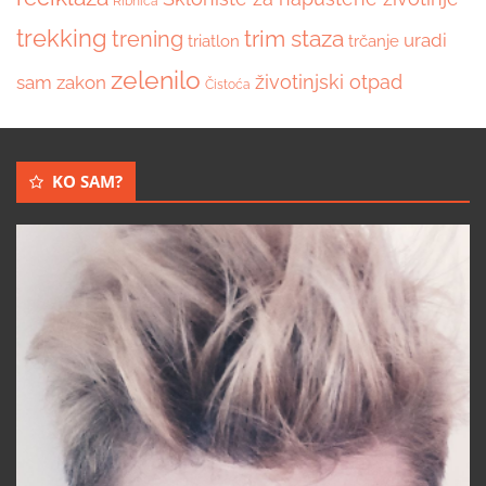
Ribnica
trekking
trim staza
trening
uradi
triatlon
trčanje
zelenilo
životinjski otpad
sam
zakon
Čistoća
KO SAM?