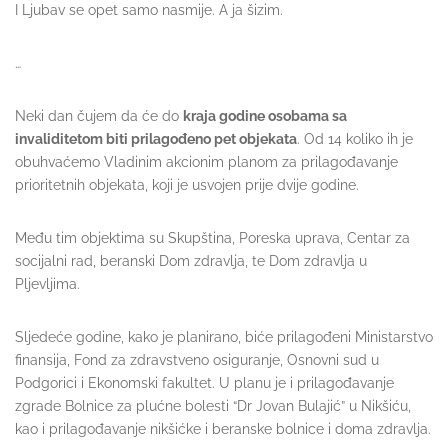
I Ljubav se opet samo nasmije. A ja šizim.
…
Neki dan čujem da će do
kraja godine osobama sa
invaliditetom biti prilagođeno pet objekata
. Od 14 koliko ih je
obuhvaćemo Vladinim akcionim planom za prilagođavanje
prioritetnih objekata, koji je usvojen prije dvije godine.
Među tim objektima su Skupština, Poreska uprava, Centar za
socijalni rad, beranski Dom zdravlja, te Dom zdravlja u
Pljevljima.
Sljedeće godine, kako je planirano, biće prilagođeni Ministarstvo
finansija, Fond za zdravstveno osiguranje, Osnovni sud u
Podgorici i Ekonomski fakultet. U planu je i prilagođavanje
zgrade Bolnice za plućne bolesti “Dr Jovan Bulajić” u Nikšiću,
kao i prilagođavanje nikšićke i beranske bolnice i doma zdravlja.