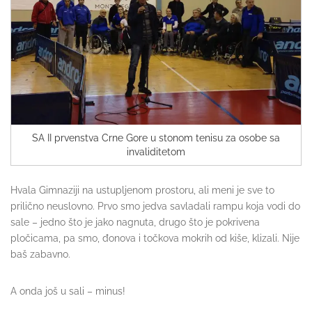
SA II prvenstva Crne Gore u stonom tenisu za osobe sa
invaliditetom
Hvala Gimnaziji na ustupljenom prostoru, ali meni je sve to
prilično neuslovno. Prvo smo jedva savladali rampu koja vodi do
sale – jedno što je jako nagnuta, drugo što je pokrivena
pločicama, pa smo, đonova i točkova mokrih od kiše, klizali. Nije
baš zabavno.
A onda još u sali – minus!