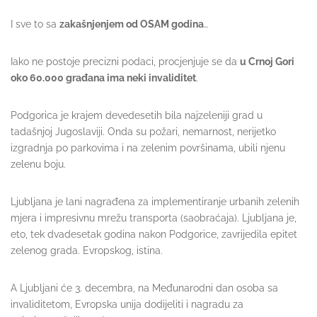
I sve to sa
zakašnjenjem od OSAM godina
…
Iako ne postoje precizni podaci, procjenjuje se da
u Crnoj Gori
oko 60.000 gra­đa­na ima ne­ki invaliditet
.
Podgorica je krajem devedesetih bila najzeleniji grad u
tadašnjoj Jugoslaviji. Onda su požari, nemarnost, nerijetko
izgradnja po parkovima i na zelenim površinama, ubili njenu
zelenu boju.
Ljubljana je lani nagrađena za implementiranje urbanih zelenih
mjera i impresivnu mrežu transporta (saobraćaja). Ljubljana je,
eto, tek dvadesetak godina nakon Podgorice, zavrijedila epitet
zelenog grada. Evropskog, istina.
A Ljubljani će 3. decembra, na Međunarodni dan osoba sa
invaliditetom, Evropska unija dodijeliti i nagradu za