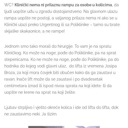
WC?
Klinički nema ni prilaznu rampu za osobe u kolicima
, da
ljudi uopšte uđu u zgradu dostojanstveno. Na glavnom ulazu
rampa uopšte ne postoji, a valjanog prilaza nema ni ako se u
Klinički ulazi preko Urgentnog ili sa Poliklinike – tamo su brate
skijaške skakaonice, a ne rampe!
Jednom smo tako morali do hirurgije. To vam je na spratu
Kliničkog. Ko može na noge, pođe do Poliklinike, pa na sprat
stepenicama. Ko ne može na noge, pođe do Poliklinike, pa do
hodnika do kojeg vodi glavni ulaz, do lifta iz vremena Josipa
Broza, za koji mora čovjek biti obučen kako da ga zaustavi u
ravan. Inače lift može da se zaustavi i po dvadesetak
centimetara iznad ili ispod nivoa sprata na koji idete. Ili da
uopšte ne krene na sprat na koji želite.
Ljubav strpljivo i vješto okreće kolica i ide od lifta do lifta, dok
ne zaustavimo neki. Ja šizim.