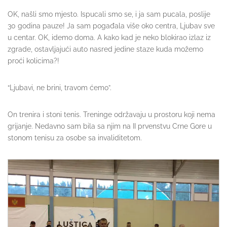
OK, našli smo mjesto. Ispucali smo se, i ja sam pucala, poslije
30 godina pauze! Ja sam pogađala više oko centra, Ljubav sve
u centar. OK, idemo doma. A kako kad je neko blokirao izlaz iz
zgrade, ostavljajući auto nasred jedine staze kuda možemo
proći kolicima?!
“Ljubavi, ne brini, travom ćemo”.
On trenira i stoni tenis. Treninge održavaju u prostoru koji nema
grijanje. Nedavno sam bila sa njim na II prvenstvu Crne Gore u
stonom tenisu za osobe sa invaliditetom.