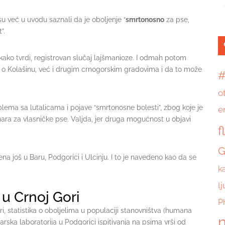
 su već u uvodu saznali da je oboljenje “
smrtonosno
za pse,
”.
, kako tvrdi, registrovan slučaj lajšmanioze. I odmah potom
o o Kolašinu, već i drugim crnogorskim gradovima i da to može
#
o
ema sa lutalicama i pojave “smrtonosne bolesti”, zbog koje je
e
nara za vlasničke pse. Valjda, jer druga mogućnost u objavi
f
G
na još u Baru, Podgorici i Ulcinju. I to je navedeno kao da se
k
l
 u Crnoj Gori
P
i, statistika o oboljelima u populaciji stanovništva (humana
n
arska laboratorija u Podgorici ispitivanja na psima vrši od