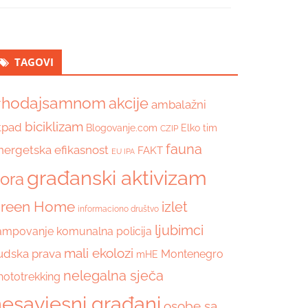
TAGOVI
hodajsamnom
akcije
ambalažni
biciklizam
tpad
Blogovanje.com
Elko tim
CZIP
fauna
nergetska efikasnost
FAKT
EU IPA
građanski aktivizam
lora
reen Home
izlet
informaciono društvo
ljubimci
ampovanje
komunalna policija
mali ekolozi
judska prava
Montenegro
mHE
nelegalna sječa
hototrekking
esavjesni građani
osobe sa