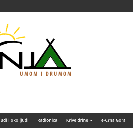
judi i oko ljudi
Radionica
Krive drine
e-Crna Gora