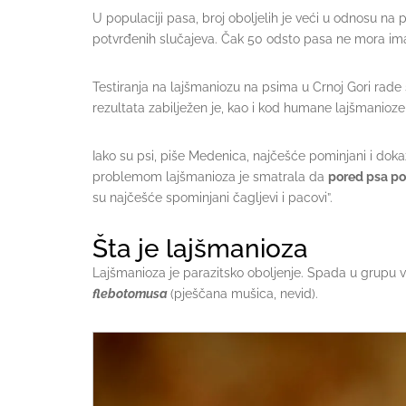
U populaciji pasa, broj oboljelih je veći u odnosu na po
potvrđenih slučajeva. Čak 50 odsto pasa ne mora imat
Testiranja na lajšmaniozu na psima u Crnoj Gori rade 
rezultata zabilježen je, kao i kod humane lajšmanioze, 
Iako su psi, piše Medenica, najčešće pominjani i dokazi
problemom lajšmanioza je smatrala da
pored psa pos
su najčešće spominjani čagljevi i pacovi”.
Šta je lajšmanioza
Lajšmanioza je parazitsko oboljenje. Spada u grupu v
flebotomusa
(pješčana mušica, nevid).