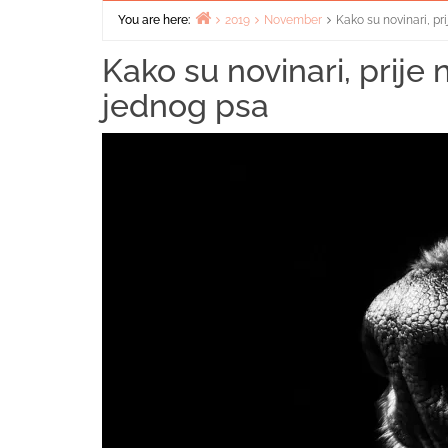
You are here:
2019
November
Kako su novinari, pr
Home
Kako su novinari, prije 
jednog psa