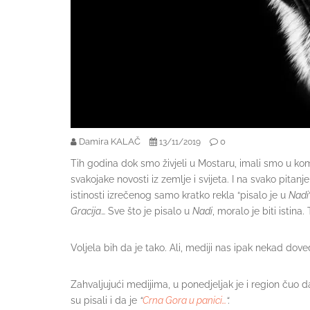
Damira KALAČ
0
13/11/2019
Tih godina dok smo živjeli u Mostaru, imali smo u ko
svakojake novosti iz zemlje i svijeta. I na svako pitan
istinosti izrečenog samo kratko rekla “pisalo je u
Nadi
Gracija
… Sve što je pisalo u
Nadi
, moralo je biti istin
Voljela bih da je tako. Ali, mediji nas ipak nekad dov
Zahvaljujući medijima, u ponedjeljak je i region čuo da
su pisali i da je
“
Crna Gora u panici…
“.