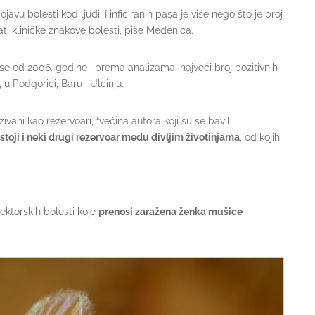
javu bolesti kod ljudi. I inficiranih pasa je više nego što je broj
i kliničke znakove bolesti, piše Medenica.
se od 2006. godine i prema analizama, najveći broj pozitivnih
u Podgorici, Baru i Ulcinju.
vani kao rezervoari, “većina autora koji su se bavili
toji i neki drugi rezervoar među divljim životinjama
, od kojih
ektorskih bolesti koje
prenosi zaražena ženka mušice