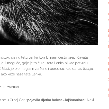
mšiluku sjajnu tetu Lenku koja bi nam često prepričavala
je je li moguće, gdje je to čula… teta Lenka bi kao potvrdu
“.
Nada
je bio magazin za žene i porodicu, kao danas
Glorija
,
a. Tako kaže naša teta Lenka.
edu u zabludu.
 se u Crnoj Gori “
pojavila rijetka bolest – lajšmanioza
“. Neki