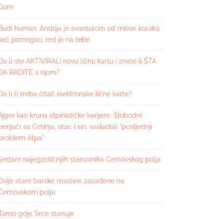
Gore
Budi human: Andrija je avanturom od milion koraka
već pomogao, red je na tebe
Da li ste AKTIVIRALI novu ličnu kartu i znate li ŠTA
DA RADITE s njom?
Da li ti treba čitač elektronske lične karte?
Ajger kao kruna alpinističke karijere: Slobodni
penjači sa Cetinja, otac i sin, savladali "posljednji
problem Alpa"
Sedam najegzotičnijih stanovnika Ćemovskog polja
Dvije stare barske masline zasađene na
Ćemovskom polju
Tamo gdje Srce stanuje