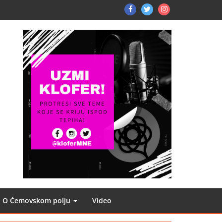
FB
TW
Instagram
O Ćemovskom polju
Video