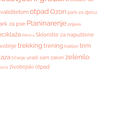
otpad
Ozon
nvaliditetom
park za djecu
Planinarenje
ark za pse
prijava
eciklaža
Sklonište za napuštene
Ribnica
trekking
trim
trening
ivotinje
triatlon
zelenilo
taza
uradi sam
zakon
trčanje
životinjski otpad
stoća