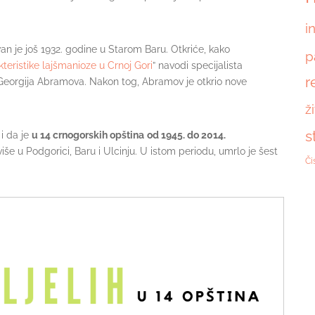
i
van je još 1932. godine u Starom Baru. Otkriće, kako
p
eristike lajšmanioze u Crnoj Gori
” navodi specijalista
r
Georgija Abramova. Nakon tog, Abramov je otkrio nove
ž
s
 i da je
u 14 crnogorskih opština
od 1945. do 2014.
še u Podgorici, Baru i Ulcinju. U istom periodu, umrlo je šest
Či