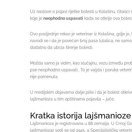
Uz naslove o pojavi rijetke bolesti u Kolašinu, čitaoci
koje je
neophodno uspavati
kada se otkrije ova bolest
Ovo posljednje rekao je veterinar iz Kolašina, gdje je
navodi se i da je povećan broj pasa lutalica, ne sam
dodatno da ubrza širenje bolesti.
Možda samo ja vidim, kao slučajnu, vezu između probl
pse neophodno uspavati… To je valjda i poruka veteri
nije pomenuta.
U medijskim objavama dalje piše i da je bolest otkrive
lajšmanioza u tim opštinama pojavila – juče.
Kratka istorija lajšmanioze
Lajšmanioza je registrovana u 88 zemalja. U Crnoj Gor
lajšmanioza) vodi se od 1945, a Specijalistička veterin