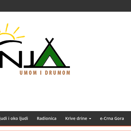
judi i oko ljudi
Radionica
Krive drine
e-Crna Gora