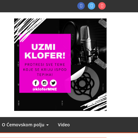
FB
TW
Instagram
O Ćemovskom polju
Video