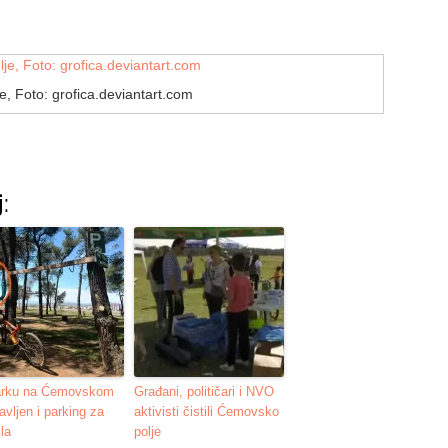
, Foto: grofica.deviantart.com
:
arku na Ćemovskom
Građani, političari i NVO
avljen i parking za
aktivisti čistili Ćemovsko
kla
polje