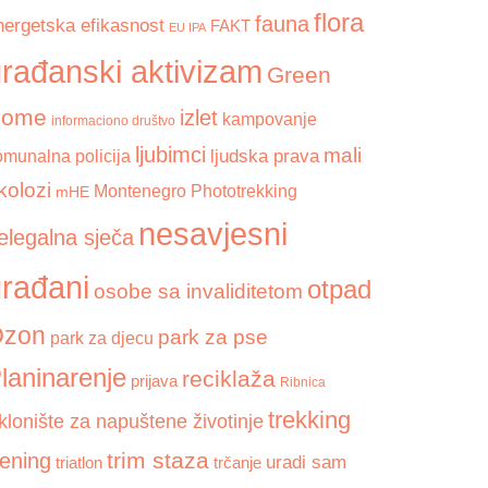
flora
fauna
nergetska efikasnost
FAKT
EU IPA
rađanski aktivizam
Green
Home
izlet
kampovanje
informaciono društvo
ljubimci
mali
ljudska prava
omunalna policija
kolozi
Montenegro Phototrekking
mHE
nesavjesni
elegalna sječa
rađani
otpad
osobe sa invaliditetom
zon
park za pse
park za djecu
laninarenje
reciklaža
prijava
Ribnica
trekking
klonište za napuštene životinje
trim staza
rening
uradi sam
triatlon
trčanje