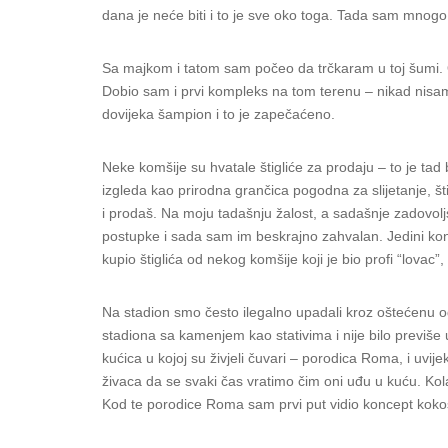
dana je neće biti i to je sve oko toga. Tada sam mnogo
Sa majkom i tatom sam počeo da trčkaram u toj šumi. On
Dobio sam i prvi kompleks na tom terenu – nikad nis
dovijeka šampion i to je zapečaćeno.
Neke komšije su hvatale štigliće za prodaju – to je tad
izgleda kao prirodna grančica pogodna za slijetanje, šti
i prodaš. Na moju tadašnju žalost, a sadašnje zadovoljs
postupke i sada sam im beskrajno zahvalan. Jedini ko
kupio štiglića od nekog komšije koji je bio profi “lovac
Na stadion smo često ilegalno upadali kroz oštećenu og
stadiona sa kamenjem kao stativima i nije bilo previše u
kućica u kojoj su živjeli čuvari – porodica Roma, i uvijek
živaca da se svaki čas vratimo čim oni uđu u kuću. Kolat
Kod te porodice Roma sam prvi put vidio koncept kokoši