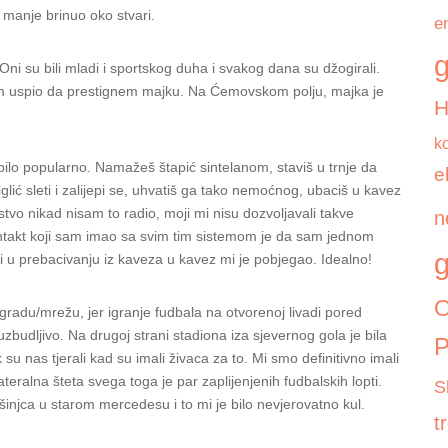
 manje brinuo oko stvari.
e
g
i su bili mladi i sportskog duha i svakog dana su džogirali.
am uspio da prestignem majku. Na Ćemovskom polju, majka je
k
 bilo popularno. Namažeš štapić sintelanom, staviš u trnje da
e
glić sleti i zalijepi se, uhvatiš ga tako nemoćnog, ubaciš u kavez
tvo nikad nisam to radio, moji mi nisu dozvoljavali takve
n
ntakt koji sam imao sa svim tim sistemom je da sam jednom
g
”, i u prebacivanju iz kaveza u kavez mi je pobjegao. Idealno!
O
radu/mrežu, jer igranje fudbala na otvorenoj livadi pored
zbudljivo. Na drugoj strani stadiona iza sjevernog gola je bila
P
 su nas tjerali kad su imali živaca za to. Mi smo definitivno imali
eralna šteta svega toga je par zaplijenjenih fudbalskih lopti.
S
njca u starom mercedesu i to mi je bilo nevjerovatno kul.
t