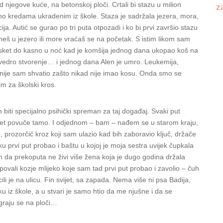
 njegove kuće, na betonskoj ploči. Crtali bi stazu u milion
z
no kredama ukradenim iz škole. Staza je sadržala jezera, mora,
ija. Autić se gurao po tri puta otpozadi i ko bi prvi završio stazu
neš u jezero ili more vraćaš se na početak. S istim likom sam
o basket do kasno u noć kad je komšija jednog dana ukopao koš na
k vedro stvorenje… i jednog dana Alen je umro. Leukemija,
Kasnije sam shvatio zašto nikad nije imao kosu. Onda smo se
m za školski kros.
iti specijalno psihički spreman za taj događaj. Svaki put
et povuče tamo. I odjednom – bam – nađem se u starom kraju,
o, prozorčić kroz koji sam ulazio kad bih zaboravio ključ, držače
 prvi put probao i baštu u kojoj je moja sestra uvijek čupkala
im da prekoputa ne živi više žena koja je dugo godina držala
ovali kozje mlijeko koje sam tad prvi put probao i zavolio – čuh
ili je na ulicu. Fin svijet, sa zapada. Nema više ni psa Badija,
ku iz škole, a u stvari je samo htio da me njušne i da se
igraju se na ploči…