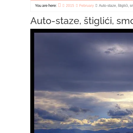
You are here:
2015
February
Auto-staze, štiglići, s
Home
Auto-staze, štiglići, smo