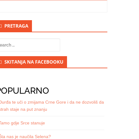
econdary
PRETRAGA
idebar
earch
r:
SKITANJA NA FACEBOOKU
POPULARNO
Đurđa te uči o zmijama Crne Gore i da ne dozvoliš da
strah staje na put znanju
Tamo gdje Srce stanuje
Šta nas je naučila Selena?