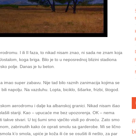
rodromu. I ili II faza, to nikad nisam znao, ni sada ne znam koja
 Uostalom, koga briga. Bilo je to u neposrednoj blizini stadiona
vsko polje. Danas je tu beton.
a imao super zabavu. Nije tad bilo raznih zanimacija kojima se
ili napolju. Na vazduhu. Lopta, biciklo, šišarke, frizbi, štogod.
ortskom aerodromu i dalje ka albanskoj granici. Nikad nisam išao
plašili stariji. Kao – upucaće me bez upozorenja. OK – nema
#
 takve stvari. U toj šumi smo vječito visili po drveću. Zato smo
glavnom, zabrinutih kako će oprati smolu sa garderobe. Mi se lično
b
la k’o smola, upiće je koža ili će se osušiti ili nešto, za par