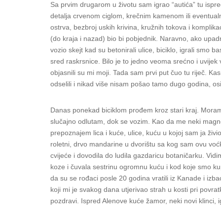
Sa prvim drugarom u životu sam igrao “autića” tu ispred
detalja crvenom ciglom, krečnim kamenom ili eventual
ostrva, bezbroj uskih krivina, kružnih tokova i komplikac
(do kraja i nazad) bio bi pobjednik. Naravno, ako upad
vozio skejt kad su betonirali ulice, biciklo, igrali sm
sred raskrsnice. Bilo je to jedno veoma srećno i uvije
objasnili su mi moji. Tada sam prvi put čuo tu riječ. 
odselili i nikad više nisam pošao tamo dugo godina, osi
Danas ponekad biciklom prođem kroz stari kraj. Moram b
slučajno odlutam, dok se vozim. Kao da me neki magn
prepoznajem lica i kuće, ulice, kuću u kojoj sam ja živi
roletni, drvo mandarine u dvorištu sa kog sam ovu voćku
cvijeće i dovodila do ludila gazdaricu botaničarku. Vid
koze i čuvala sestrinu ogromnu kuću i kod koje smo kup
da su se rođaci posle 20 godina vratili iz Kanade i izbac
koji mi je svakog dana utjerivao strah u kosti pri povrat
pozdravi. Ispred Alenove kuće žamor, neki novi klinci, 