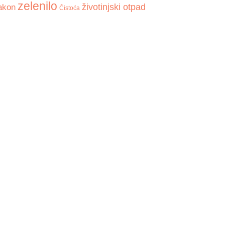
zelenilo
akon
životinjski otpad
Čistoća