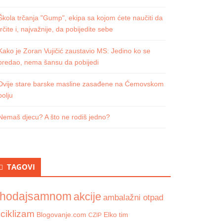
Škola trčanja "Gump", ekipa sa kojom ćete naučiti da
trčite i, najvažnije, da pobijedite sebe
Kako je Zoran Vujičić zaustavio MS: Jedino ko se
predao, nema šansu da pobijedi
Dvije stare barske masline zasađene na Ćemovskom
polju
Nemaš djecu? A što ne rodiš jedno?
TAGOVI
hodajsamnom
akcije
ambalažni otpad
iciklizam
Blogovanje.com
Elko tim
CZIP