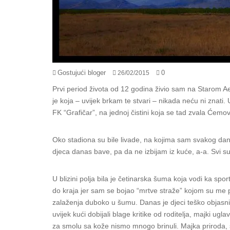
Gostujući bloger
0
26/02/2015
Prvi period života od 12 godina živio sam na Starom Ae
je koja – uvijek brkam te stvari – nikada neću ni znati.
FK “Grafičar”, na jednoj čistini koja se tad zvala Ćemo
Oko stadiona su bile livade, na kojima sam svakog dan
djeca danas bave, pa da ne izbijam iz kuće, a-a. Svi su b
U blizini polja bila je četinarska šuma koja vodi ka sp
do kraja jer sam se bojao “mrtve straže” kojom su me 
zalaženja duboko u šumu. Danas je djeci teško objasniti
uvijek kući dobijali blage kritike od roditelja, majki u
za smolu sa kože nismo mnogo brinuli. Majka priroda, smo