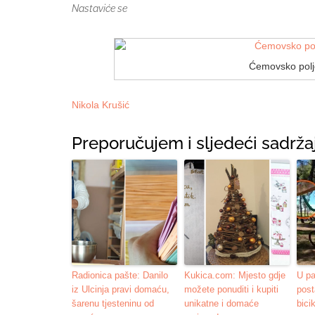
Nastaviće se
Ćemovsko polje
Nikola Krušić
Preporučujem i sljedeći sadržaj
Radionica pašte: Danilo
Kukica.com: Mjesto gdje
U p
iz Ulcinja pravi domaću,
možete ponuditi i kupiti
post
šarenu tjesteninu od
unikatne i domaće
bici