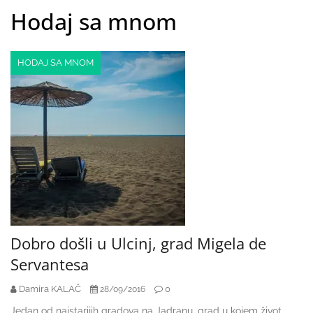
Hodaj sa mnom
HODAJ SA MNOM
Dobro došli u Ulcinj, grad Migela de
Servantesa
Damira KALAČ
0
28/09/2016
Jedan od najstarijih gradova na Jadranu, grad u kojem život