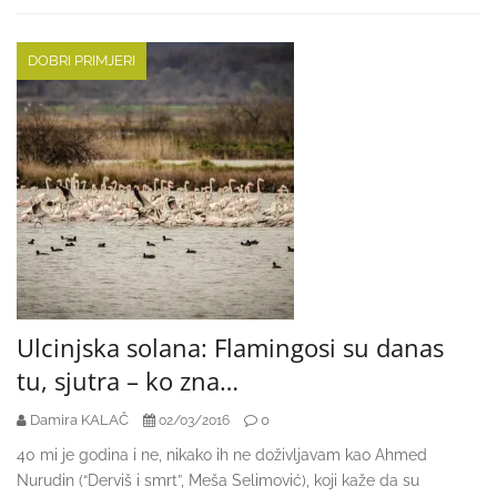
DOBRI PRIMJERI
Ulcinjska solana: Flamingosi su danas
tu, sjutra – ko zna…
Damira KALAČ
0
02/03/2016
40 mi je godina i ne, nikako ih ne doživljavam kao Ahmed
Nurudin (“Derviš i smrt”, Meša Selimović), koji kaže da su