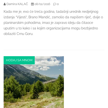
Damira KALAČ
0
08/02/2016
Kada me je, evo će treća godina, tadašnji urednik nedjeljnog
izdanja “Vijesti”, Brano Mandić, zamolio da napišem riječ, dvije o
planinarskim pohodima, imao je zapravo ideju da čitaoce
uputim u to kako i sa kojim organizacijama mogu bezbjedno
obilaziti Crnu Goru.
HODAJ SA MNOM