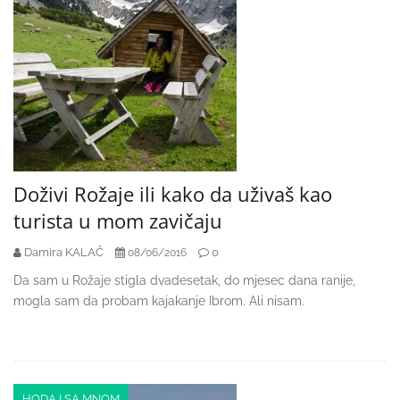
Doživi Rožaje ili kako da uživaš kao
turista u mom zavičaju
Damira KALAČ
0
08/06/2016
Da sam u Rožaje stigla dvadesetak, do mjesec dana ranije,
mogla sam da probam kajakanje Ibrom. Ali nisam.
HODAJ SA MNOM