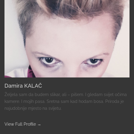
Damira KALAČ
Željela sam da budem slikar, ali – pišem. I gledam svijet očima
kamere. I mojih pasa. Sretna sam kad hodam bosa. Priroda je
najudobnije mjesto na svijetu.
View Full Profile →