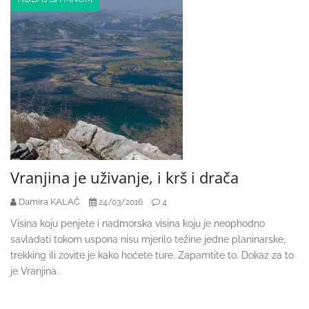
Vranjina je uživanje, i krš i drača
Damira KALAČ
4
24/03/2016
Visina koju penjete i nadmorska visina koju je neophodno
savladati tokom uspona nisu mjerilo težine jedne planinarske,
trekking ili zovite je kako hoćete ture. Zapamtite to. Dokaz za to
je Vranjina.