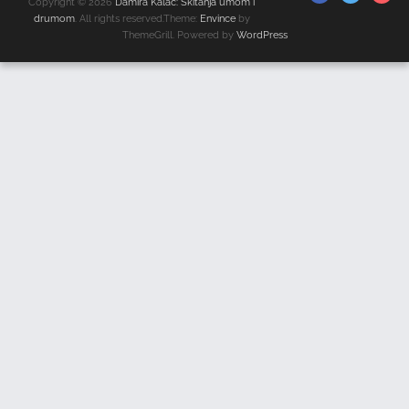
Copyright © 2026
Damira Kalač: Skitanja umom i
drumom
. All rights reserved.Theme:
Envince
by
ThemeGrill. Powered by
WordPress