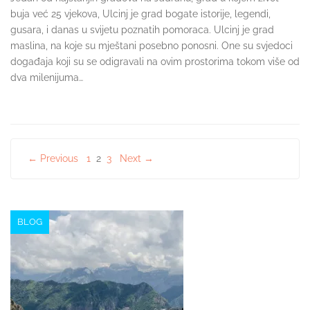
buja već 25 vjekova, Ulcinj je grad bogate istorije, legendi,
gusara, i danas u svijetu poznatih pomoraca. Ulcinj je grad
maslina, na koje su mještani posebno ponosni. One su svjedoci
događaja koji su se odigravali na ovim prostorima tokom više od
dva milenijuma…
Posts
← Previous
1
2
3
Next →
navigation
BLOG