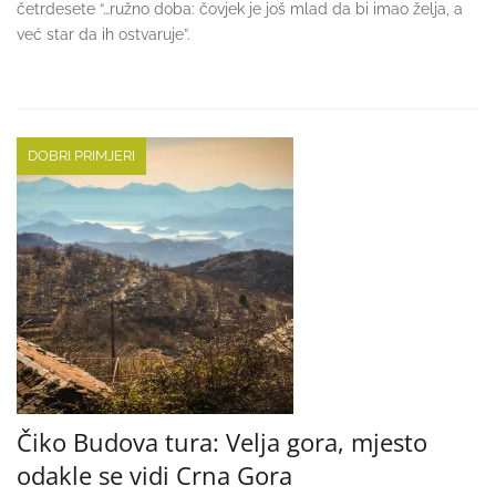
četrdesete “…ružno doba: čovjek je još mlad da bi imao želja, a
već star da ih ostvaruje”.
DOBRI PRIMJERI
Čiko Budova tura: Velja gora, mjesto
odakle se vidi Crna Gora