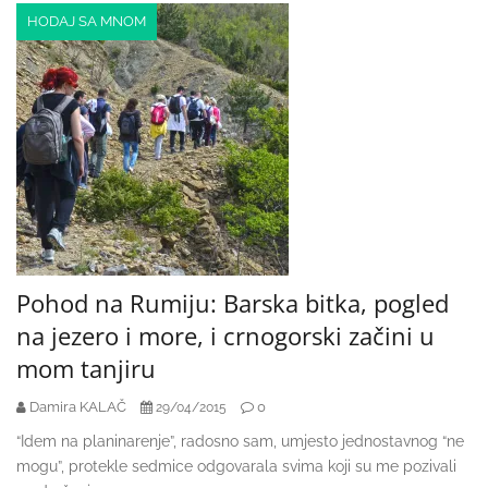
HODAJ SA MNOM
Pohod na Rumiju: Barska bitka, pogled
na jezero i more, i crnogorski začini u
mom tanjiru
Damira KALAČ
0
29/04/2015
“Idem na planinarenje”, radosno sam, umjesto jednostavnog “ne
mogu”, protekle sedmice odgovarala svima koji su me pozivali