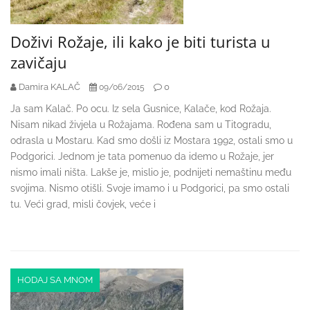
Doživi Rožaje, ili kako je biti turista u
zavičaju
Damira KALAČ
0
09/06/2015
Ja sam Kalač. Po ocu. Iz sela Gusnice, Kalače, kod Rožaja.
Nisam nikad živjela u Rožajama. Rođena sam u Titogradu,
odrasla u Mostaru. Kad smo došli iz Mostara 1992, ostali smo u
Podgorici. Jednom je tata pomenuo da idemo u Rožaje, jer
nismo imali ništa. Lakše je, mislio je, podnijeti nemaštinu među
svojima. Nismo otišli. Svoje imamo i u Podgorici, pa smo ostali
tu. Veći grad, misli čovjek, veće i
HODAJ SA MNOM