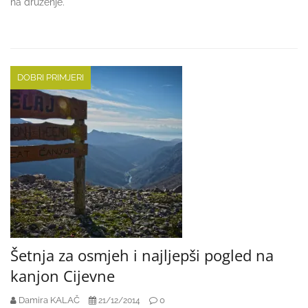
na druženje.
DOBRI PRIMJERI
Šetnja za osmjeh i najljepši pogled na
kanjon Cijevne
Damira KALAČ
0
21/12/2014