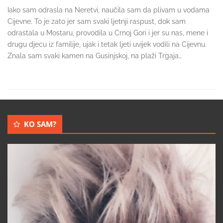
Iako sam odrasla na Neretvi, naučila sam da plivam u vodama
Cijevne. To je zato jer sam svaki ljetnji raspust, dok sam
odrastala u Mostaru, provodila u Crnoj Gori i jer su nas, mene i
drugu djecu iz familije, ujak i tetak ljeti uvijek vodili na Cijevnu.
Znala sam svaki kamen na Gusinjskoj, na plaži Trgaja…
KO SAM?