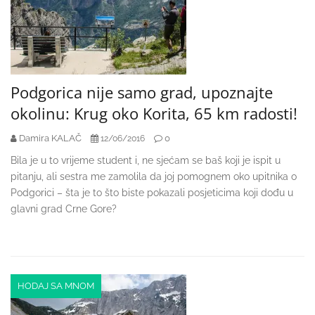
Podgorica nije samo grad, upoznajte
okolinu: Krug oko Korita, 65 km radosti!
Damira KALAČ
0
12/06/2016
Bila je u to vrijeme student i, ne sjećam se baš koji je ispit u
pitanju, ali sestra me zamolila da joj pomognem oko upitnika o
Podgorici – šta je to što biste pokazali posjeticima koji dođu u
glavni grad Crne Gore?
HODAJ SA MNOM