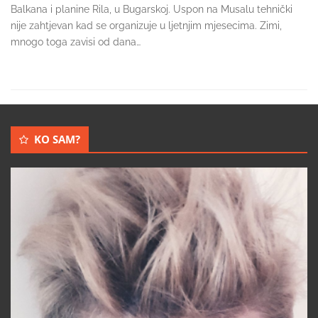
Balkana i planine Rila, u Bugarskoj. Uspon na Musalu tehnički
nije zahtjevan kad se organizuje u ljetnjim mjesecima. Zimi,
mnogo toga zavisi od dana…
KO SAM?