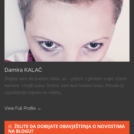
Damira KALAČ
Željela sam da budem slikar, ali – pišem. I gledam svijet očima
kamere. I mojih pasa. Sretna sam kad hodam bosa. Priroda je
najudobnije mjesto na svijetu.
View Full Profile →
ŽELITE DA DOBIJATE OBAVJEŠTENJA O NOVOSTIMA
NA BLOGU?