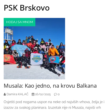
PSK Brskovo
HODAJ SA MNOM
Musala: Kao jedno, na krovu Balkana
Damira KALAČ
0
16/02/2025
Osjetiti pod nogama uspon na neke od najviših vrhova, želja je i
izazov za svakog planinara. Izuzetak nije ni Musala, najviši vrh