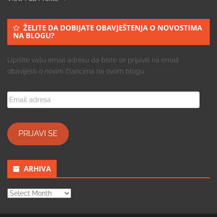
ŽELITE DA DOBIJATE OBAVJEŠTENJA O NOVOSTIMA
NA BLOGU?
Upišite vašu email adresu da biste se prijavili na email
obavijesti o novim člancima na ovom blogu.
Email
adresa
PRIJAVI SE
ARHIVA
ARHIVA