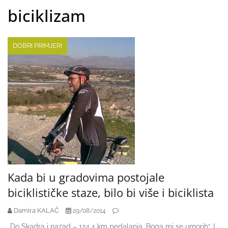
biciklizam
DOBRI PRIMJERI
Kada bi u gradovima postojale
biciklističke staze, bilo bi više i biciklista
Damira KALAČ
29/08/2014
„Do Skadra i nazad – 124,4 km pedalanja. Boga mi se umorih“. I