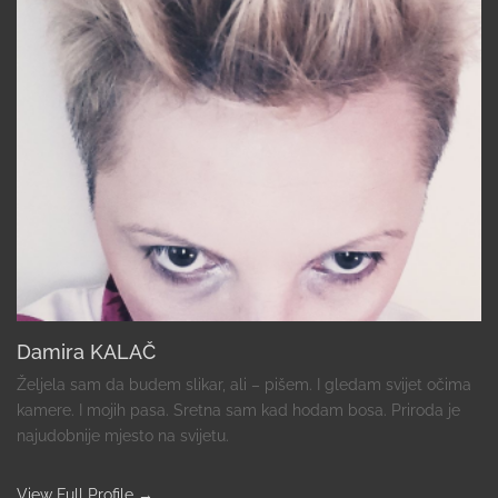
Damira KALAČ
Željela sam da budem slikar, ali – pišem. I gledam svijet očima
kamere. I mojih pasa. Sretna sam kad hodam bosa. Priroda je
najudobnije mjesto na svijetu.
View Full Profile →