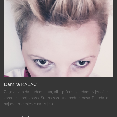
Damira KALAČ
Željela sam da budem slikar, ali – pišem. I gledam svijet očima
kamere. I mojih pasa. Sretna sam kad hodam bosa. Priroda je
najudobnije mjesto na svijetu.