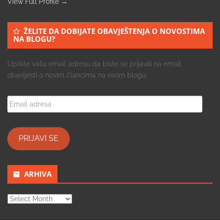
View Full Profile →
ŽELITE DA DOBIJATE OBAVJEŠTENJA O NOVOSTIMA
NA BLOGU?
Upišite vašu email adresu da biste se prijavili na email
obavijesti o novim člancima na ovom blogu.
Email
adresa
PRIJAVI SE
ARHIVA
ARHIVA