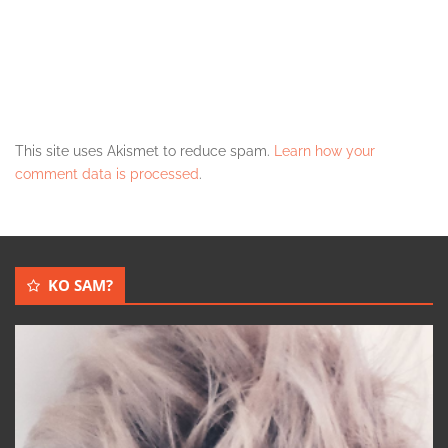
This site uses Akismet to reduce spam.
Learn how your
comment data is processed
.
KO SAM?