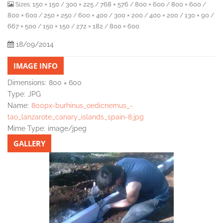
150 × 150
300 × 225
768 × 576
800 × 600
800 × 600
Sizes:
/
/
/
/
/
800 × 600
250 × 250
600 × 400
300 × 200
400 × 200
130 × 90
/
/
/
/
/
/
667 × 500
150 × 150
272 × 182
800 × 600
/
/
/
18/09/2014
IMAGE INFO
Dimensions:
800 × 600
Type:
JPG
Name:
800px-burhinus_oedicnemus_-
tao_lanzarote_canary_islands_spain-8.jpg
Mime Type:
image/jpeg
GALLERY