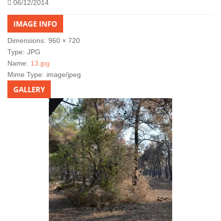
06/12/2014
IMAGE INFO
Dimensions:
960 × 720
Type:
JPG
Name:
13.jpg
Mime Type:
image/jpeg
GALLERY