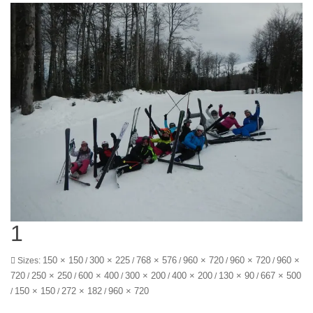
1
150 × 150
300 × 225
768 × 576
960 × 720
960 × 720
960 ×
Sizes:
/
/
/
/
/
720
250 × 250
600 × 400
300 × 200
400 × 200
130 × 90
667 × 500
/
/
/
/
/
/
150 × 150
272 × 182
960 × 720
/
/
/