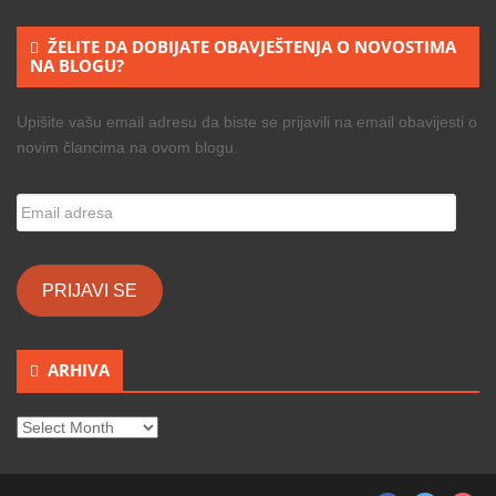
ŽELITE DA DOBIJATE OBAVJEŠTENJA O NOVOSTIMA
NA BLOGU?
Upišite vašu email adresu da biste se prijavili na email obavijesti o
novim člancima na ovom blogu.
Email
adresa
PRIJAVI SE
ARHIVA
ARHIVA