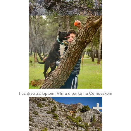
I uz drvo za loptom: Vilma u parku na Ćemovskom