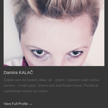
Damira KALAČ
Željela sam da budem slikar, ali – pišem. I gledam svijet očima
kamere. I mojih pasa. Sretna sam kad hodam bosa. Priroda je
najudobnije mjesto na svijetu.
View Full Profile →